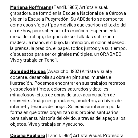
Mariana Hoffmann
(Tandil, 1965) Artista Visual,
grabadora, se formó en la Escuela Nacional de la Cárcova
y la en la Escuela Pueyrredón. Su ABCdario se comporta
como esos viejos tipos móviles que escriben el texto del
día de hoy, para saber ser otro mañana. Esperan en la
mesa de trabajo, después de ser talladas sobre una
madera, la mano, el dibujo, la intención, el color, el deseo,
la prensa, la presión, el papel, todos juntos y a su tiempo,
dispuestos para ser originales múltiples, un GRABADO.
Vive y trabaja en Tandil.
Soledad Moisas
(Ayacucho, 1983) Artista visual y
docente, desarrolla su obra en pinturas, murales e
ilustración. Podemos encontrar en sus trabajos retratos
y espacios íntimos, colores saturados y detalles
minuciosos, citas de obras de arte, acumulación de
souvenirs, imágenes populares, amuletos, archivos de
internet y tesoros del hogar. Soledad se interesa por la
forma en que otres organizan sus propios santuarios
para salvar su historia del olvido, a través del apego a los
objetos. Vive y trabaja en Ayacucho.
Cecilia Pagliaro
(Tandil, 1962) Artista Visual. Profesora