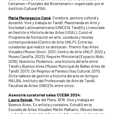
Certamen «Postales del Bicentenario» organizado por el
Instituto Cultural PBA.
María Menegazzo Cané
. Curadora, gestora cultural y
docente. Vive y trabaja en Tandil. Maestranda en Arte y
Sociedad Latinoamericana (UNICEN, Tandil) y Licenciada
en Gestión e Historia de las Artes (USAL). Cursó el
Programa de formación en arte, curaduría y teorías
contemporáneas (Centro de Arte UNLP). Entre las
curadurías que realizó se destacan: Premio Itaú Artes
Visuales (Museo Sívori, 2021; Centro de Arte UNLP, 2022 y
Museo Caraffa, 2023); Reporte Ministerial (Espacio Nido,
2019); Nuestros Modernos: una historia del arte entre
Tandil y Buenos Aires (Museo Municipal de Bellas Artes de
Tandil, 2017); De Regreso al Paraíso (Itaú Cultural, 2011).
Dicta talleres de gestión e historia del arte en Amigos
MALBA, Instituto del Profesorado de Arte de Tandil,
Facultad de Artes UNICEN, entre otros.
Asesoría curatorial salas CCEBA 2024:
Laura Spivak
. Mar del Plata, 1976. Vive y trabaja en
Buenos Aires. Es artista y curadora. Estudió en la
Escuela de Artes Visuales Martín Malharro. Obtuvo becas