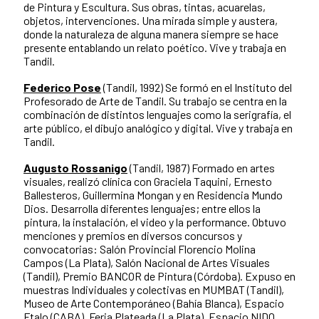
de Pintura y Escultura. Sus obras, tintas, acuarelas,
objetos, intervenciones. Una mirada simple y austera,
donde la naturaleza de alguna manera siempre se hace
presente entablando un relato poético. Vive y trabaja en
Tandil.
Federico Pose
(Tandil, 1992) Se formó en el Instituto del
Profesorado de Arte de Tandil. Su trabajo se centra en la
combinación de distintos lenguajes como la serigrafía, el
arte público, el dibujo analógico y digital. Vive y trabaja en
Tandil.
Augusto Rossanigo
(Tandil, 1987) Formado en artes
visuales, realizó clínica con Graciela Taquini, Ernesto
Ballesteros, Guillermina Mongan y en Residencia Mundo
Dios. Desarrolla diferentes lenguajes; entre ellos la
pintura, la instalación, el video y la performance. Obtuvo
menciones y premios en diversos concursos y
convocatorias: Salón Provincial Florencio Molina
Campos (La Plata), Salón Nacional de Artes Visuales
(Tandil), Premio BANCOR de Pintura (Córdoba). Expuso en
muestras Individuales y colectivas en MUMBAT (Tandil),
Museo de Arte Contemporáneo (Bahía Blanca), Espacio
Ftalo (CABA), Feria Plateada (La Plata), Espacio NIDO