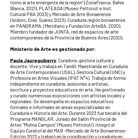
torno al arte emergente de la región” (ZonaFranca, Bahía
Blanca, 2021). PLATEADA (Museo Pettoruti e Inst.
Cultural PBA 2023) y Mercado de Arte Bonaerense
(Isidoro, Cnel. Suárez 2023). Curaduría región bonaerense
en PANORAMA, (Meridiano y Fundación ArteBA, 2020).
Miembro fundador de JUNTA, red de espacios de arte
contemporáneo de la Provincia de Buenos Aires (2020).
Ministerio de Arte es gestionado por:
Paula Jaureguiberry
. Curadora, gestora cultural y
docente. Vive y trabaja en Tandil. Maestranda en Curaduría
de Arte Contemporáneo (USAL), Gestora Cultural (UNC) y
Profesora en Artes Visuales (IPAT N°4). Trabaja de forma
independiente en curaduría, asesorías a artistas,
escritura y proyectos educativos en arte. Ha gestionado
y curado numerosas exposiciones con artistas locales y
regionales. Se desempeña en espacios educativos
formales e informales en áreas especializadas en
Curaduría e Historia del Arte. Durante 2023 fue becaria del
Programa MANGLAR, Jurado del Salón Provincial de
Artes “Molina Campos” (Museo Pettoruti), integró el
Equipo Curatorial del MAB -Mercado de Arte Bonaerense-
Edición 2023 y trabajó en la coordinación y curaduría en