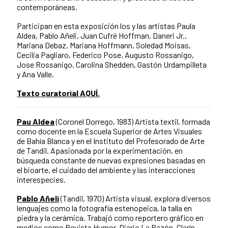
contemporáneas.
Participan en esta exposición los y las artistas Paula
Aldea, Pablo Añeli, Juan Cufré Hoffman, Daneri Jr.,
Mariana Debaz, Mariana Hoffmann, Soledad Moisas,
Cecilia Pagliaro, Federico Pose, Augusto Rossanigo,
Jose Rossanigo, Carolina Shedden, Gastón Urdampilleta
y Ana Valle.
Texto curatorial AQUÍ.
Pau Aldea
(Coronel Dorrego, 1983) Artista textil, formada
como docente en la Escuela Superior de Artes Visuales
de Bahía Blanca y en el Instituto del Profesorado de Arte
de Tandil. Apasionada por la experimentación, en
búsqueda constante de nuevas expresiones basadas en
el bioarte, el cuidado del ambiente y las interacciones
interespecies.
Pablo Añeli
(Tandil, 1970) Artista visual, explora diversos
lenguajes como la fotografía estenopeica, la talla en
piedra y la cerámica. Trabajó como reportero gráfico en
medios como Revista Humor, Diario La Razón, Clarín,