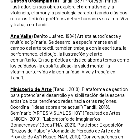
Gastón Urdampilleta
(Tandil 1987) Profesor, Pintor,
Ilustrador. En sus obras explora el dramatismo y la
violencia, el amor y la psicología caracterizando clásicos
retratos ficticio-poéticos, del ser humano y su alma. Vive
y trabaja en Tandil.
Ana Valle
(Benito Juárez, 1984) Artista autodidacta y
multidisciplinaria. Se desarrolla especialmente en el
campo del arte textil, también trabaja con la escritura, la
performance, el dibujo, la ilustración y el arte
comunitario. En su práctica artística aborda temas como
los cuidados, la espiritualidad, la salud mental, la
vida~muerte~vida y la comunidad. Vive y trabaja en
Tandil.
Ministerio de Arte
(Tandil, 2018). Plataforma de gestión
para potenciar el desarrollo y visibilización de la escena
artística local tendiendo redes hacia otras regiones.
Coordina: “Ideas sobre arte actual” (Tandil, 2018).
Seminario “ARTES VISUALES HOY” (Facultad de Artes
UNICEN, 2019). “Laboratorio de Imaginarios
Bonaerenses” (Beca FNA, 2021). Participa: Exposición
“Brazos de Pulpo” y “Jornada de Mercado de Arte de la
Prov de Bs As” (Museo MAR, 2019). “Conversaciones en