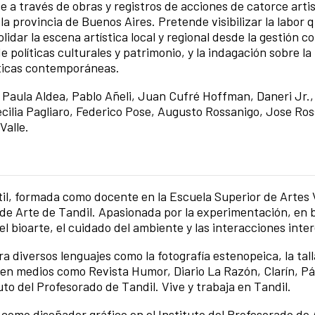
te a través de obras y registros de acciones de catorce arti
la provincia de Buenos Aires. Pretende visibilizar la labor 
dar la escena artística local y regional desde la gestión col
 políticas culturales y patrimonio, y la indagación sobre la
sticas contemporáneas.
as Paula Aldea, Pablo Añeli, Juan Cufré Hoffman, Daneri Jr.
ilia Pagliaro, Federico Pose, Augusto Rossanigo, Jose Ros
Valle.
til, formada como docente en la Escuela Superior de Artes 
o de Arte de Tandil. Apasionada por la experimentación, e
 bioarte, el cuidado del ambiente y las interacciones inte
ora diversos lenguajes como la fotografía estenopeica, la tal
 en medios como Revista Humor, Diario La Razón, Clarín, Pá
uto del Profesorado de Tandil. Vive y trabaja en Tandil.
o como diseñador gráfico en el Instituto del Profesorado de 