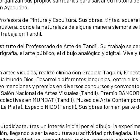
organizan sus propios santuarios para salvar su historia del
 en Ayacucho.
 Profesora de Pintura y Escultura. Sus obras, tintas, acuarel
 austera, donde la naturaleza de alguna manera siempre se
trabaja en Tandil.
nstituto del Profesorado de Arte de Tandil. Su trabajo se ce
rafía, el arte público, el dibujo analógico y digital. Vive y
 artes visuales, realizó clínica con Graciela Taquini, Ernes
a Mundo Dios. Desarrolla diferentes lenguajes; entre ellos 
tuvo menciones y premios en diversos concursos y convocato
, Salón Nacional de Artes Visuales (Tandil), Premio BANCOR
y colectivas en MUMBAT (Tandil), Museo de Arte Contempor
(La Plata), Espacio NIDO (Tandil). Sus obras forman parte d
.
utodidacta, tras un interés inicial por el dibujo, la experi
sión, llegando a ser la escultura su actividad privilegiada. H
plinas: soldadura, ensamblado, resina, cemento, serigrafía