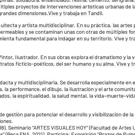
tiples proyectos de intervenciones artísticas urbanas de l
 grandes dimensiones.Vive y trabaja en Tandil.
uitecta y artista multidisciplinar. En su práctica, las artes 
on permeables y se contaminan unas con otras de múltiples fo
enta fundamental para indagar en su territorio. Vive y tr
intor, Ilustrador. En sus obras explora el dramatismo y la vi
tratos ficticio-poéticos, del ser humano y su alma. Vive y t
dacta y multidisciplinaria. Se desarrolla especialmente en 
a, la performance, el dibujo, la ilustración y el arte comunit
dos, la espiritualidad, la salud mental, la vida~muerte~vida
de gestión para potenciar el desarrollo y visibilización de l
iones.
 2018). Seminario “ARTES VISUALES HOY” (Facultad de Artes
s” (Beca FNA, 2021). Participa: Exposición “Brazos de Pulpo