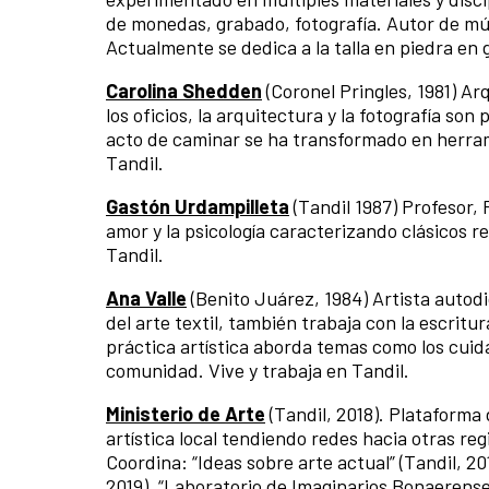
de monedas, grabado, fotografía. Autor de múl
Actualmente se dedica a la talla en piedra en
Carolina Shedden
(Coronel Pringles, 1981) Arq
los oficios, la arquitectura y la fotografía s
acto de caminar se ha transformado en herrami
Tandil.
Gastón Urdampilleta
(Tandil 1987) Profesor, P
amor y la psicología caracterizando clásicos re
Tandil.
Ana Valle
(Benito Juárez, 1984) Artista autodi
del arte textil, también trabaja con la escritur
práctica artística aborda temas como los cuida
comunidad. Vive y trabaja en Tandil.
Ministerio de Arte
(Tandil, 2018). Plataforma 
artística local tendiendo redes hacia otras reg
Coordina: “Ideas sobre arte actual” (Tandil,
2019). “Laboratorio de Imaginarios Bonaerense