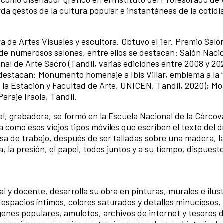
orda gestos de la cultura popular e instantáneas de la cotid
a de Artes Visuales y escultora. Obtuvo el 1er. Premio Saló
 de numerosos salones, entre ellos se destacan: Salón Naci
nal de Arte Sacro (Tandil, varias ediciones entre 2008 y 202
destacan: Monumento homenaje a Ibis Villar, emblema a la 
de la Estación y Facultad de Arte, UNICEN, Tandil, 2020); 
Paraje Iraola, Tandil.
al, grabadora, se formó en la Escuela Nacional de la Cárcova
omo esos viejos tipos móviles que escriben el texto del dí
a de trabajo, después de ser talladas sobre una madera, l
nsa, la presión, el papel, todos juntos y a su tiempo, dispuest
al y docente, desarrolla su obra en pinturas, murales e ilus
espacios íntimos, colores saturados y detalles minuciosos, 
enes populares, amuletos, archivos de internet y tesoros d