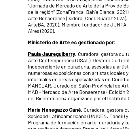
“Jornada de Mercado de Arte de la Prov de Bs
de la región” (ZonaFranca, Bahía Blanca, 202
Arte Bonaerense (Isidoro, Cnel. Suárez 2023
ArteBA, 2020). Miembro fundador de JUNTA, r
Aires (2020).
Ministerio de Arte es gestionado por:
Paula Jaureguiberry
. Curadora, gestora cult
Arte Contemporáneo (USAL), Gestora Cultural 
independiente en curaduría, asesorías a artis
numerosas exposiciones con artistas locales 
informales en áreas especializadas en Curadur
MANGLAR, Jurado del Salón Provincial de Artes
MAB -Mercado de Arte Bonaerense- Edición 20
del Bicentenario» organizado por el Instituto 
María Menegazzo Cané
. Curadora, gestora cu
Sociedad Latinoamericana (UNICEN, Tandil) y L
Programa de formación en arte, curaduría y t
que realizó se destacan: Premio Itaú Artes Vi