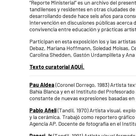
“Reporte Ministerial” es un archivo del presen
tandilenses y residentes en otras ciudades de 
desarrollando desde hace seis años para consoli
intervención en discusiones públicas acerca de
convivencia entre educación y prácticas artí
Participan en esta exposición los y las artist
Debaz, Mariana Hoffmann, Soledad Moisas, Cec
Carolina Shedden, Gastón Urdampilleta y Ana 
Texto curatorial AQUÍ.
Pau Aldea
(Coronel Dorrego, 1983) Artista tex
Bahía Blanca y en el Instituto del Profesorad
constante de nuevas expresiones basadas en el
Pablo Añeli
(Tandil, 1970) Artista visual, expl
y la cerámica. Trabajó como reportero gráfico
Agencia AP. Docente de fotografía en el Instit
Daneri Jr
(Tandil, 1991) Artista visual formad