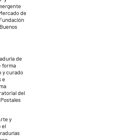
emergente
 Mercado de
 Fundación
 Buenos
raduría de
e forma
o y curado
s e
ama
atorial del
«Postales
rte y
 el
radurías
useo