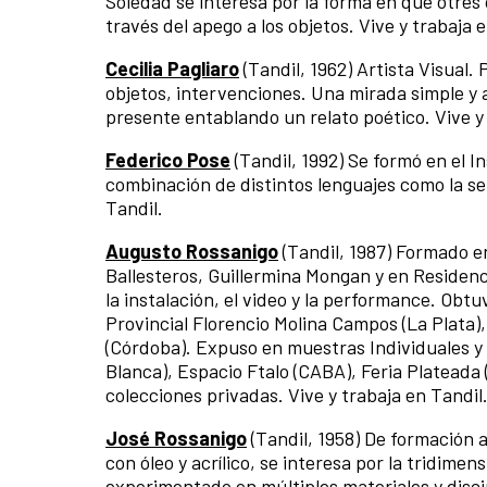
Soledad se interesa por la forma en que otres 
través del apego a los objetos. Vive y trabaja
Cecilia Pagliaro
(Tandil, 1962) Artista Visual.
objetos, intervenciones. Una mirada simple y
presente entablando un relato poético. Vive y 
Federico Pose
(Tandil, 1992) Se formó en el I
combinación de distintos lenguajes como la serig
Tandil.
Augusto Rossanigo
(Tandil, 1987) Formado en
Ballesteros, Guillermina Mongan y en Residenci
la instalación, el video y la performance. Ob
Provincial Florencio Molina Campos (La Plata)
(Córdoba). Expuso en muestras Individuales 
Blanca), Espacio Ftalo (CABA), Feria Plateada 
colecciones privadas. Vive y trabaja en Tandil
José Rossanigo
(Tandil, 1958) De formación a
con óleo y acrílico, se interesa por la tridimen
experimentado en múltiples materiales y disci