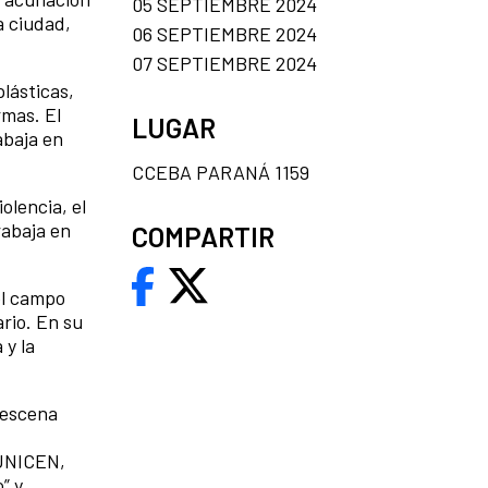
05 SEPTIEMBRE 2024
a ciudad,
06 SEPTIEMBRE 2024
07 SEPTIEMBRE 2024
plásticas,
rmas. El
LUGAR
abaja en
CCEBA PARANÁ 1159
olencia, el
rabaja en
COMPARTIR
el campo
ario. En su
 y la
a escena
 UNICEN,
” y