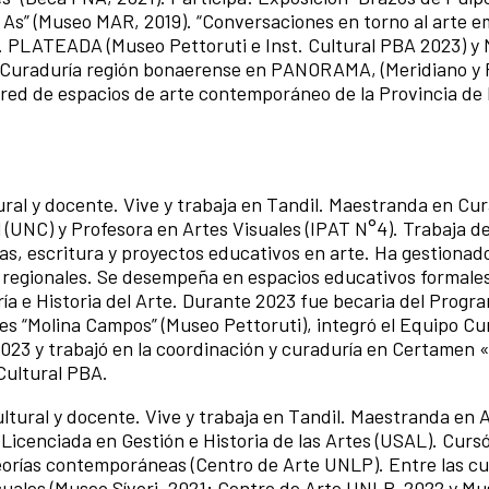
 As” (Museo MAR, 2019). “Conversaciones en torno al arte 
1). PLATEADA (Museo Pettoruti e Inst. Cultural PBA 2023) y
). Curaduría región bonaerense en PANORAMA, (Meridiano y
ed de espacios de arte contemporáneo de la Provincia de
ural y docente. Vive y trabaja en Tandil. Maestranda en Cu
(UNC) y Profesora en Artes Visuales (IPAT N°4). Trabaja d
tas, escritura y proyectos educativos en arte. Ha gestionad
y regionales. Se desempeña en espacios educativos formale
ía e Historia del Arte. Durante 2023 fue becaria del Progr
 “Molina Campos” (Museo Pettoruti), integró el Equipo Cur
23 y trabajó en la coordinación y curaduría en Certamen 
Cultural PBA.
ltural y docente. Vive y trabaja en Tandil. Maestranda en A
icenciada en Gestión e Historia de las Artes (USAL). Cursó
eorías contemporáneas (Centro de Arte UNLP). Entre las cu
suales (Museo Sívori, 2021; Centro de Arte UNLP, 2022 y M