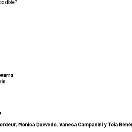
 posible?
ovarro
rín
o
ordeur, Mónica Quevedo, Vanesa Campanini y Toia Béhè