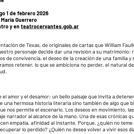
go 1 de febrero 2026
a María Guerrero
atro y en
teatrocervantes.gob.ar
ntación de Texas, de originales de cartas que William Faulk
estro personaje decide dar una revisión a su matrimonio: 
os de convivencia, el deseo de la creación de una familia y 
ogramos retener, lo que se ambiciona no perder, el natural d
tud.
el amor y el desamor; un bello paisaje que invita a detener
 de una hermosa historia literaria sino también de algo que 
ue nos permite el escenario. Los deseos en movimiento, las
aje narrador al alcance de la mano. Una de esas crónicas q
cen empatía, afinidad al instante. Porque, ¿quién no teme 
cuperar lo perdido? ¿Quién no desea volver a vivir esos día