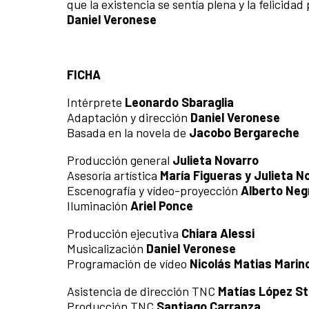
que la existencia se sentía plena y la felicidad
Daniel Veronese
FICHA
Intérprete
Leonardo Sbaraglia
Adaptación y dirección
Daniel Veronese
Basada en la novela de
Jacobo Bergareche
Producción general
Julieta Novarro
Asesoría artística
María Figueras y Julieta N
Escenografía y vídeo-proyección
Alberto Neg
Iluminación
Ariel Ponce
Producción ejecutiva
Chiara Alessi
Musicalización
Daniel Veronese
Programación de vídeo
Nicolás Matias Marin
Asistencia de dirección TNC
Matías López St
Producción TNC
Santiago Carranza