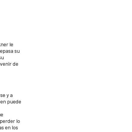
ner le
repasa su
su
evenir de
se y a
bien puede
ue
perder lo
s en los