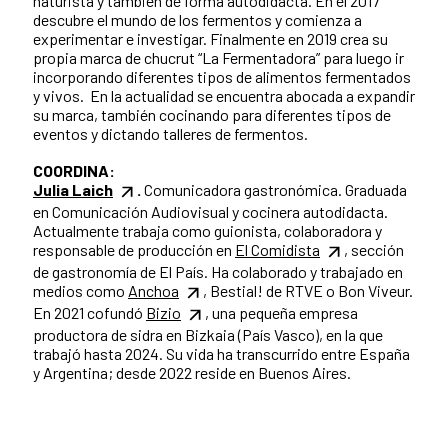
naturista y también de forma autodidacta. En el 2017
descubre el mundo de los fermentos y comienza a
experimentar e investigar. Finalmente en 2019 crea su
propia marca de chucrut “La Fermentadora” para luego ir
incorporando diferentes tipos de alimentos fermentados
y vivos. En la actualidad se encuentra abocada a expandir
su marca, también cocinando para diferentes tipos de
eventos y dictando talleres de fermentos.
COORDINA:
Julia Laich
.
Comunicadora gastronómica. Graduada
en Comunicación Audiovisual y cocinera autodidacta.
Actualmente trabaja como guionista, colaboradora y
responsable de producción en
El Comidista
, sección
de gastronomía de El País. Ha colaborado y trabajado en
medios como
Anchoa
, Bestial! de RTVE o Bon Viveur.
En 2021 cofundó
Bizio
, una pequeña empresa
productora de sidra en Bizkaia (País Vasco), en la que
trabajó hasta 2024. Su vida ha transcurrido entre España
y Argentina; desde 2022 reside en Buenos Aires.