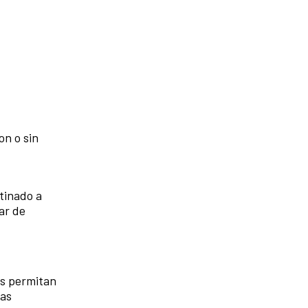
on o sin
stinado a
ar de
es permitan
las