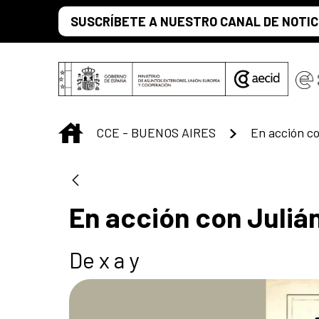
Saltar al contenido principal
SUSCRÍBETE A NUESTRO CANAL DE NOTIC
INICIO
CCE - BUENOS AIRES
En acción co
En acción con Juliá
De x a y