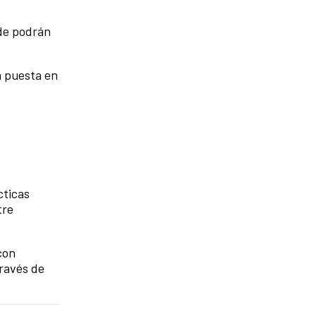
nde podrán
a puesta en
cticas
tre
con
través de