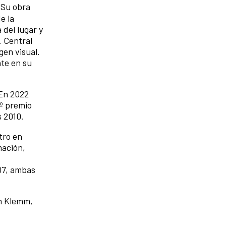
 Su obra
e la
 del lugar y
. Central
gen visual.
nte en su
 En 2022
3º premio
s 2010.
tro en
mación,
007, ambas
n Klemm,