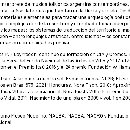
 e intérprete de música folklórica argentina contemporánea.
 narrativas latentes que habitan en la tierra y el cielo. Desd
za materiales elementales para trazar una arqueología poética
ndos complejos donde la escritura y el grabado toman cuerpo
s y los mapas: los sistemas de traducción del territorio a ima
ión —entre lenguajes artísticos, entre idiomas— es consta
ditación e intensidad expresiva.
tes P. Pueyrredón, continuó su formación en CIA y Cromos.
la Beca del Fondo Nacional de las Artes en 2015 y 2017, el 
ión en el Premio Itaú 2016 y el 2º premio Fundación William
tran: A la sombra de otro sol, Espacio Innova, 2026; El cen
os en Brasil675, 2021; Honduras, Nora Fisch, 2018; Aproxi
isa, 2015; La ciencia inútil, Nora Fisch, 2015; Entremedio
 Vidal, 2011; Nacimiento de una isla en 2009 y Vol. 1 en 2
nes como Museo Moderno, MALBA, MACBA, MACRO y Fundació
cional.