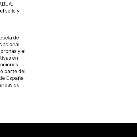
HABLA,
l sello y
scuela de
 Nacional
torchas y el
tivas en
inciones.
mó parte del
 de España
tareas de