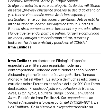
Ponsowy, Alejandro Crotto y Enrique Solinas.
Si algo caracteriza a este catálogo (más de dos mil títulos
en estos ¿breves? cincuenta años) es su decidida atención
y su fuerte vinculación con la América hispana, y
particularmente con las voces argentinas. Detrás está la
intensa labor del editor: los viajes de Manuel Borrás a
Buenos Aires comenzaron en los ochenta, y en todos ellos
Manuel fue tejiendo, palmo a palmo, la fuerte comunidad
de voces y amigos que conforman editor, autores y
lectores. Tarde de amistad y poesía en el CCEBA.”
Irma Emiliozzi
Irma Emiliozzi
es doctora en Filología Hispánica,
especialista en literatura española moderna y
contemporánea. Colaboró con el Nobel español Vicente
Aleixandre y también conoció a Jorge Guillén, Dámaso
Alonso y Rafael Alberti. Es autora de muchas ediciones y
estudios sobre literatura española del siglo XX. Sus libros
destacados:
Francisco Ayala en La Nación de Buenos
Aires
,
El 27: Ayala, Bautista, Diego, Lorca… en Buenos
Aires
. Edición de Irma Emiliozzi,
Correspondencia de
Vicente Aleixandre a la generación del 27
(1928-1984)
. En
Los Emiliozzi. De la historia a la leyenda
transmite su