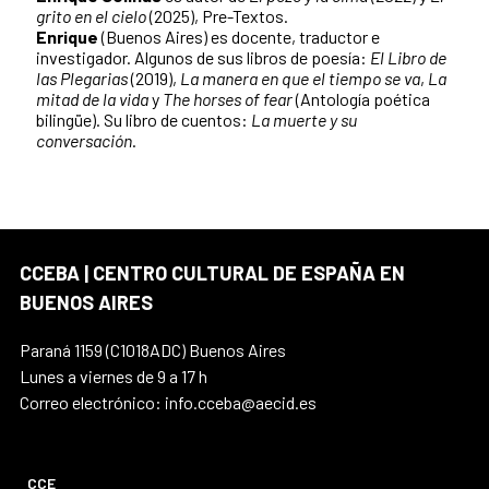
grito en el cielo
(2025), Pre-Textos.
Enrique
(Buenos Aires) es docente, traductor e
investigador. Algunos de sus libros de poesía:
El Libro de
las Plegarias
(2019),
La manera en que el tiempo se va
,
La
mitad de la vida
y
The horses of fear
(Antología poética
bilingüe). Su libro de cuentos:
La muerte y su
conversación
.
CCEBA | CENTRO CULTURAL DE ESPAÑA EN
BUENOS AIRES
Paraná 1159 (C1018ADC) Buenos Aires
Lunes a viernes de 9 a 17 h
Correo electrónico: info.cceba@aecid.es
CCE