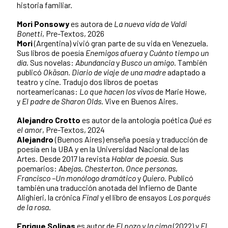
historia familiar.
Mori Ponsowy
es autora de
La nueva vida de Valdi
Bonetti
, Pre-Textos, 2026
Mori
(Argentina) vivió gran parte de su vida en Venezuela.
Sus libros de poesía
Enemigos afuera
y
Cuánto tiempo un
día
. Sus novelas:
Abundancia
y
Busco un amigo
. También
publicó
Okāsan. Diario de viaje de una madre
adaptado a
teatro y cine. Tradujo dos libros de poetas
norteamericanas:
Lo que hacen los vivos
de Marie Howe,
y
El padre de Sharon Olds
. Vive en Buenos Aires.
Alejandro Crotto
es autor de la antología poética
Qué es
el amor
, Pre-Textos, 2024
Alejandro
(Buenos Aires) enseña poesía y traducción de
poesía en la UBA y en la Universidad Nacional de las
Artes. Desde 2017 la revista
Hablar de poesía
. Sus
poemarios:
Abejas
,
Chesterton
,
Once personas
,
Francisco –Un monólogo dramático
y
Quiero
. Publicó
también una traducción anotada del Infierno de Dante
Alighieri, la crónica
Final
y el libro de ensayos
Los porqués
de la rosa
.
Enrique Solinas
es autor de
El pozo y la cima
(2022) y
El