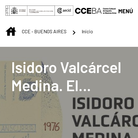
Saltar al contenido principal
MENÚ
INICIO
CCE - BUENOS AIRES
Inicio
Centro Cultural de B
Isidoro Valcárcel
Medina. El
transcurrir