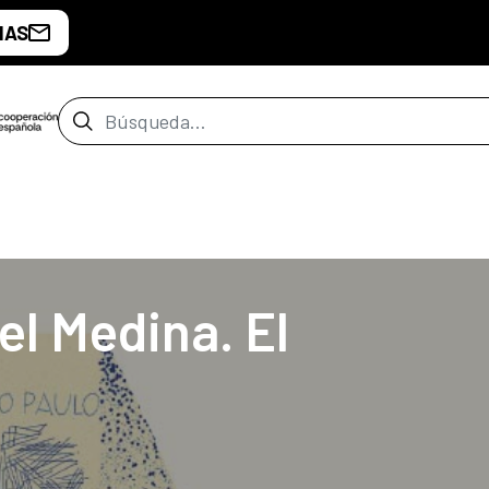
IAS
Barra de búsqueda
de Buenos Aires
el Medina. El