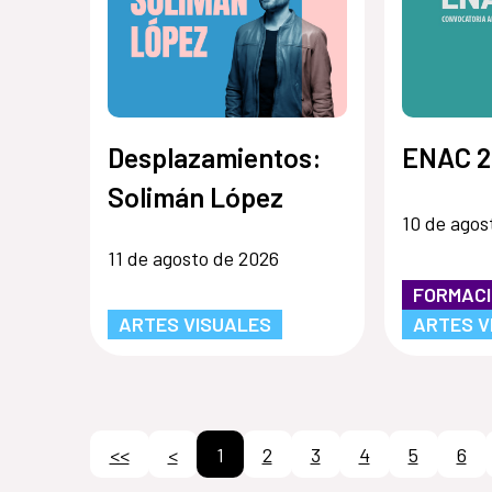
Desplazamientos:
ENAC 2
Solimán López
10 de agos
11 de agosto de 2026
FORMAC
ARTES VISUALES
ARTES V
<<
<
1
2
3
4
5
6