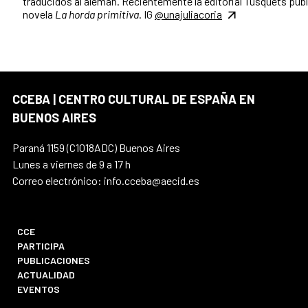
traducidos al alemán. Recientemente la editorial Tusquets publ
novela
La horda primitiva
. IG
@unajuliacoria
CCEBA | CENTRO CULTURAL DE ESPAÑA EN
BUENOS AIRES
Paraná 1159 (C1018ADC) Buenos Aires
Lunes a viernes de 9 a 17 h
Correo electrónico: info.cceba@aecid.es
CCE
PARTICIPA
PUBLICACIONES
ACTUALIDAD
EVENTOS