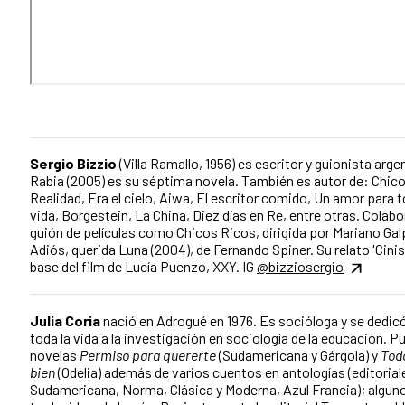
Sergio Bizzio
(Villa Ramallo, 1956) es escritor y guionista arge
Rabia (2005) es su séptima novela. También es autor de: Chico
Realidad, Era el cielo, Aiwa, El escritor comido, Un amor para t
vida, Borgestein, La China, Diez días en Re, entre otras. Colabo
guión de películas como Chicos Ricos, dirigida por Mariano Gal
Adiós, querida Luna (2004), de Fernando Spiner. Su relato 'Cinis
base del film de Lucía Puenzo, XXY. IG
@bizziosergio
Julia Coria
nació en Adrogué en 1976. Es socióloga y se dedic
toda la vida a la investigación en sociología de la educación. Pu
novelas
Permiso para quererte
(Sudamericana y Gárgola) y
Tod
bien
(Odelia) además de varios cuentos en antologías (editorial
Sudamericana, Norma, Clásica y Moderna, Azul Francia); algun