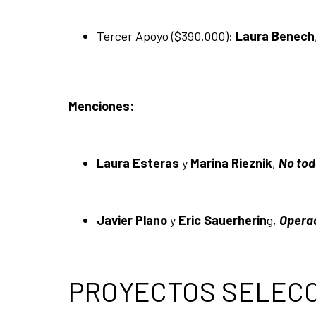
Tercer Apoyo ($390.000):
Laura Benech
Menciones:
Laura Esteras
y
Marina Rieznik
,
No toda
Javier Plano
y
Eric Sauerherin
g,
Operac
PROYECTOS SELEC