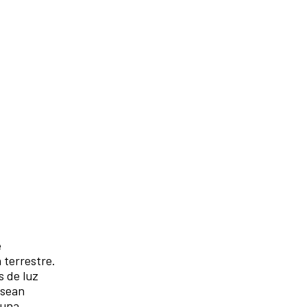
e
a terrestre.
s de luz
 sean
 una