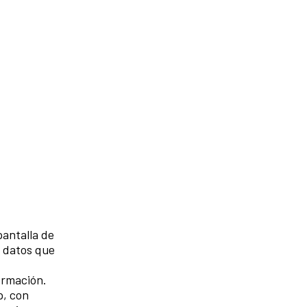
pantalla de
s datos que
ormación.
p, con