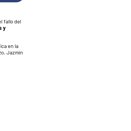
 fallo del
s y
ica en la
zo, Jazmín