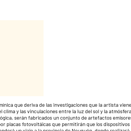
ínica que deriva de las investigaciones que la artista vien
l clima y las vinculaciones entre la luz del sol y la atmósfer
lógica, serán fabricados un conjunto de artefactos emisore
or placas fotovoltáicas que permitirán que los dispositivos
derá un viaje a la provincia de Neuquén, donde realizará