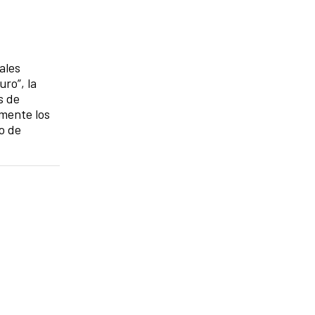
ales
uro”, la
s de
lmente los
o de