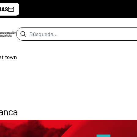
IAS
Barra de búsqueda
st town
lanca