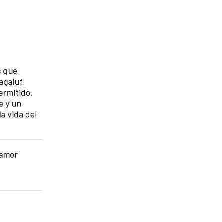
s que
Magaluf
ermitido.
e y un
a vida del
 amor