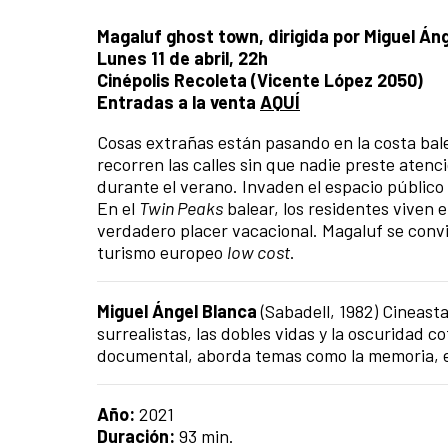
Magaluf ghost town, dirigida por Miguel Án
Lunes 11 de abril, 22h
Cinépolis Recoleta (Vicente López 2050)
Entradas a la venta
AQUÍ
Cosas extrañas están pasando en la costa balea
recorren las calles sin que nadie preste atenc
durante el verano. Invaden el espacio público
En el
Twin Peaks
balear, los residentes viven
verdadero placer vacacional. Magaluf se convi
turismo europeo
low cost
.
Miguel Ángel Blanca
(Sabadell, 1982) Cineast
surrealistas, las dobles vidas y la oscuridad co
documental, aborda temas como la memoria, el 
Año:
2021
Duración:
93 min.