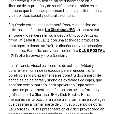
El derecho a la manifestación se fundamenta en la
libertad de expresión y de reunión, pero también en el
derecho que todas las personas tienen a participar en la
vida política, social y cultural de un país.
Siguiendo estas ideas democráticas, el colectivo de
artistas-diseñadores
La Gloriosa JPG
abraza este
enfoque y lo refuerza en su muestra
Un poco de luz mi
amor
(sala II CCEBA), con una actividad propuesta
para agosto donde se invita a diseñar nuevos mensajes
deseados. Para ello, convoca al colectivo
CLUB POSTAL
(Sofía Estévez y Flora Gavilán).
La militancia visual es el centro de esta actividad y se
convierte en una nueva excusa para el encuentro. El
objetivo es visibilizar mensajes construidos a partir de
bandejas de palabras y símbolos extraídos de cajas, que
servirán como material para apoyarse y jugar sobre
soportes previamente diseñados con sellos, formas y
gráficas por La Gloriosa JPG y Club Postal. Estos
mensajes se fotocopiarán o se transformarán en collages
que pasarán a formar parte de un nuevo cuerpo de obra.
La Gloriosa JPG los presentará en el video proyectado en
sala y en las mesas de trabajo utilizadas durante la