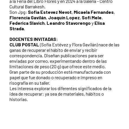
a la Feria del Libro Flores y en 2024 a la Galería - Centro
Cultural Barrakesh.
Son Jpg:
Sofía Estevez Nevot
,
Micaela Fernandes
,
Florencia Gavilán
,
Joaquín Lopez
,
Sofi Mele
,
Federica Slavich
,
Leandro Stavorengo
y
Elisa
Strada
.
DOCENTES INVITADAS:
CLUB POSTAL
(Sofía Estévez y Flora Gavilán) nace de las
ganas de recuperar el hábito de enviar y recibir
correspondencia. Diseñan publicaciones para ser
enviadas por correo, experimentando dentro de las
limitaciones de peso (20 g) que ofrece este medio.
Gran parte de su producción está manufacturada con
papel que fue donado o recuperado e impreso en
risografía en su taller.
Les interesa explorar los diferentes significados de la
idea de recuperar: ya sea de materiales, hábitos o
historias.