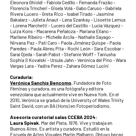
Eleonora Ghioldi - Fabiola Cedillo - Fernanda Frazão -
Florencia Trincheri - Gisela Volá - Gabo Caruso - Gabriela
Rivera Lucero - Greta Rico - Isabel Tirado - Jasmine
Bakalarz - Julieta Anaut - Lena Szankay - Lissette Lemus
- Lorena Marchetti - Lucero del Castillo - Lucía Vázquez -
Luiza Kons - Macarena Peñaloza - Mariana Eliano -
Marilene Ribeiro - Michelle Arcila - Nathalie Sayago -
Nirvana Paz - Pati Caro - Paola Jiménez Quispe - Paola
Paredes - Paula Abreu Pita - Rochi León - Sara Escobar -
Saraí Ojeda - Sarah Pabst - Stefanie Wolff - Taniusha
Sophia S Kovalski - Ursula Jahn - Verónica del Pino - Wara
Vargas Lara - Yadira Perez - Zahara Gómez Lucini
Curaduría:
Verónica Sanchis Bencomo
.
Fundadora de Foto
Féminas y curadora, es una fotógrafa y editora
venezolana que actualmente vive en Nueva York. En el
2010, Verónica se graduó de la University of Wales Trinity
Saint David, con un BA (Hons) en Fotoperiodismo.
Asesoría curatorial salas CCEBA 2024:
Laura Spivak.
Mar del Plata, 1976. Vive y trabaja en
Buenos Aires. Es artista y curadora. Estudió en la
Escuela de Artes Visuales Martín Malharro. Obtuvo becas