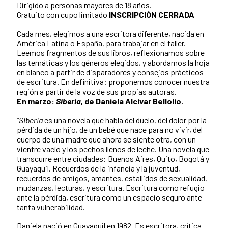
Dirigido a personas mayores de 18 años.
Gratuito con cupo limitado
INSCRIPCIÓN CERRADA
Cada mes, elegimos a una escritora diferente, nacida en
América Latina o España, para trabajar en el taller.
Leemos fragmentos de sus libros, reflexionamos sobre
las temáticas y los géneros elegidos, y abordamos la hoja
en blanco a partir de disparadores y consejos prácticos
de escritura. En definitiva: proponemos conocer nuestra
región a partir de la voz de sus propias autoras.
En marzo:
Siberia
, de Daniela Alcívar Bellolio.
“
Siberia
es una novela que habla del duelo, del dolor por la
pérdida de un hijo, de un bebé que nace para no vivir, del
cuerpo de una madre que ahora se siente otra, con un
vientre vacío y los pechos llenos de leche. Una novela que
transcurre entre ciudades: Buenos Aires, Quito, Bogotá y
Guayaquil. Recuerdos de la infancia y la juventud,
recuerdos de amigos, amantes, estallidos de sexualidad,
mudanzas, lecturas, y escritura. Escritura como refugio
ante la pérdida, escritura como un espacio seguro ante
tanta vulnerabilidad.
Daniela nació en Guayaquil en 1982. Es escritora, crítica