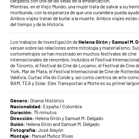
cargados con una de las velas de la embarcación.
Mientras, en el Viejo Mundo, una mujer trata de salvar a su her
moribunda, con la esperanza de que una curandera pueda ayuda
Ambos viajes tratan de burlar a la muerte. Ambos viajes están
del tiempo y de la Historia.
Los trabajos de investigación de
Helena Girón
y
Samuel M. 
versan sobre las relaciones entre mitología y materialismo. Su
cortometrajes se han mostrado en muchos festivales de cine
internacionales de renombre, incluidos el Festival Internaciona
de Toronto, el Festival de Cine de Locarno, el Festival de Cine 
York, Mar de Plata, el Festival Internacional de Cine de Rotterd
Valdivia, Curtas Vila do Conde y, así como centros de arte com
BAM, TEA y Solar. Eles Transportan a Morte es su primer largo
Género:
Drama Histórico
Nacionalidad:
España / Colombia
Duración:
75 minutos
Dirección:
Helena Girón y Samuel M. Delgado
Guión:
Helena Girón and Samuel M. Delgado
Fotografía:
José Alayón
Montaje:
Manuel Muñoz Rivas