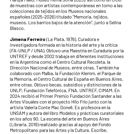
de muestras con artistas contemporáneas en torno a las
colecciones de tejidos en los Museos nacionales
españoles (2025-2026) titulado “Memoria, tejidos,
museos. Los barrios bajos de la atención”, junto a Selina
Blasco.
Jimena Ferreiro
(La Plata, 1976). Curadora e
investigadora formada en la historia del arte y la crítica
(FA-UNLP / UNA). Obtuvo una Maestría en Curaduría por la
UNTREF y desde 2002 trabaja en diferentes instituciones
en la Argentina como el Centro Cultural Recoleta, la
Dirección Nacional de Museos, entre otras. También ha
colaborado con Malba, la Fundación Klemm, el Parque de
la Memoria, el Centro Cultural de España en Buenos Aires,
entre otras. Obtuvo becas, subsidios y distinciones de la
UNLP, Fundación Telefónica, FNA, UNTREF, CIMAM. En
2024 recibió el Primer Premio Fundación Santander a las
Artes Visuales con el proyecto Hilo Frío junto con la
artista Valeria Conte Mac Donell. Es profesora en la
UNSAM y autora del libro Modelos y prácticas curatoriales
en los años 90. La escena del arte en Buenos Aires
(Libraria, 2019) realizado gracias al apoyo del Fondo
Metropolitano para las Artes y la Cultura. Escribe,