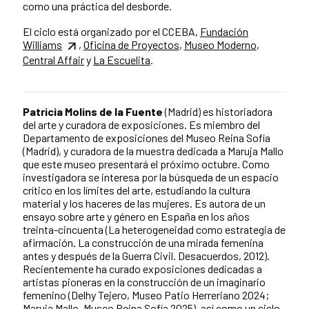
como una práctica del desborde.
El ciclo está organizado por el CCEBA,
Fundación
Williams
,
Oficina de Proyectos
,
Museo Moderno
,
Central Affair
y
La Escuelita
.
Patricia Molins de la Fuente
(Madrid) es historiadora
del arte y curadora de exposiciones. Es miembro del
Departamento de exposiciones del Museo Reina Sofía
(Madrid), y curadora de la muestra dedicada a Maruja Mallo
que este museo presentará el próximo octubre. Como
investigadora se interesa por la búsqueda de un espacio
crítico en los límites del arte, estudiando la cultura
material y los haceres de las mujeres. Es autora de un
ensayo sobre arte y género en España en los años
treinta-cincuenta (La heterogeneidad como estrategia de
afirmación. La construcción de una mirada femenina
antes y después de la Guerra Civil. Desacuerdos, 2012).
Recientemente ha curado exposiciones dedicadas a
artistas pioneras en la construcción de un imaginario
femenino (Delhy Tejero, Museo Patio Herreriano 2024;
Maruja Mallo, Museo Reina Sofía 2025), así como un ciclo