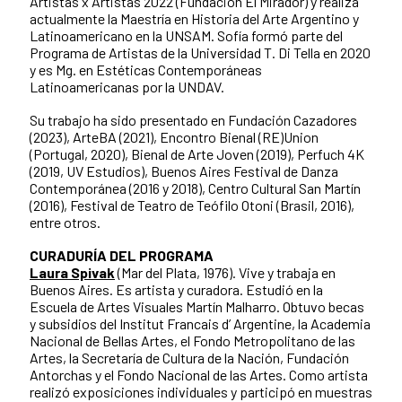
Artistas x Artistas 2022 (Fundación El Mirador) y realiza
actualmente la Maestría en Historia del Arte Argentino y
Latinoamericano en la UNSAM. Sofía formó parte del
Programa de Artistas de la Universidad T. Di Tella en 2020
y es Mg. en Estéticas Contemporáneas
Latinoamericanas por la UNDAV.
Su trabajo ha sido presentado en Fundación Cazadores
(2023), ArteBA (2021), Encontro Bienal (RE)Union
(Portugal, 2020), Bienal de Arte Joven (2019), Perfuch 4K
(2019, UV Estudios), Buenos Aires Festival de Danza
Contemporánea (2016 y 2018), Centro Cultural San Martín
(2016), Festival de Teatro de Teófilo Otoni (Brasil, 2016),
entre otros.
CURADURÍA DEL PROGRAMA
Laura Spivak
(Mar del Plata, 1976). Vive y trabaja en
Buenos Aires. Es artista y curadora. Estudió en la
Escuela de Artes Visuales Martín Malharro. Obtuvo becas
y subsidios del Institut Francais d’ Argentine, la Academia
Nacional de Bellas Artes, el Fondo Metropolitano de las
Artes, la Secretaría de Cultura de la Nación, Fundación
Antorchas y el Fondo Nacional de las Artes. Como artista
realizó exposiciones individuales y participó en muestras