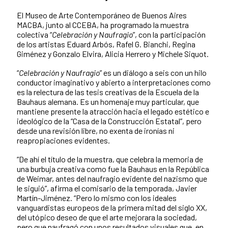
El Museo de Arte Contemporáneo de Buenos Aires
MACBA, junto al CCEBA, ha programado la muestra
colectiva “
Celebración y Naufragio
”, con la participación
de los artistas Eduard Arbós, Rafel G. Bianchi, Regina
Giménez y Gonzalo Elvira, Alicia Herrero y Michele Siquot.
“
Celebración y Naufragio
” es un diálogo a seis con un hilo
conductor imaginativo y abierto a interpretaciones como
es la relectura de las tesis creativas de la Escuela de la
Bauhaus alemana. Es un homenaje muy particular, que
mantiene presente la atracción hacia el legado estético e
ideológico de la “Casa de la Construcción Estatal”, pero
desde una revisión libre, no exenta de ironías ni
reapropiaciones evidentes.
“De ahí el título de la muestra, que celebra la memoria de
una burbuja creativa como fue la Bauhaus en la República
de Weimar, antes del naufragio evidente del nazismo que
le siguió”, afirma el comisario de la temporada, Javier
Martín-Jiménez. “Pero lo mismo con los ideales
vanguardistas europeos de la primera mitad del siglo XX,
del utópico deseo de que el arte mejorara la sociedad,
pero que naufragó con unos resultados visuales que, en