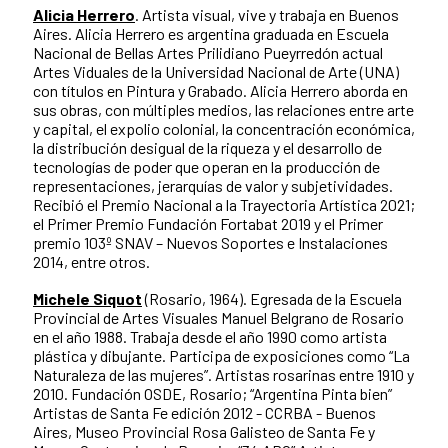
Alicia Herrero
. Artista visual, vive y trabaja en Buenos
Aires. Alicia Herrero es argentina graduada en Escuela
Nacional de Bellas Artes Prilidiano Pueyrredón actual
Artes Viduales de la Universidad Nacional de Arte (UNA)
con títulos en Pintura y Grabado. Alicia Herrero aborda en
sus obras, con múltiples medios, las relaciones entre arte
y capital, el expolio colonial, la concentración económica,
la distribución desigual de la riqueza y el desarrollo de
tecnologías de poder que operan en la producción de
representaciones, jerarquías de valor y subjetividades.
Recibió el Premio Nacional a la Trayectoria Artística 2021;
el Primer Premio Fundación Fortabat 2019 y el Primer
premio 103º SNAV – Nuevos Soportes e Instalaciones
2014, entre otros.
Michele Siquot
(Rosario, 1964). Egresada de la Escuela
Provincial de Artes Visuales Manuel Belgrano de Rosario
en el año 1988. Trabaja desde el año 1990 como artista
plástica y dibujante. Participa de exposiciones como “La
Naturaleza de las mujeres”. Artistas rosarinas entre 1910 y
2010. Fundación OSDE, Rosario; “Argentina Pinta bien”
Artistas de Santa Fe edición 2012 - CCRBA - Buenos
Aires, Museo Provincial Rosa Galisteo de Santa Fe y