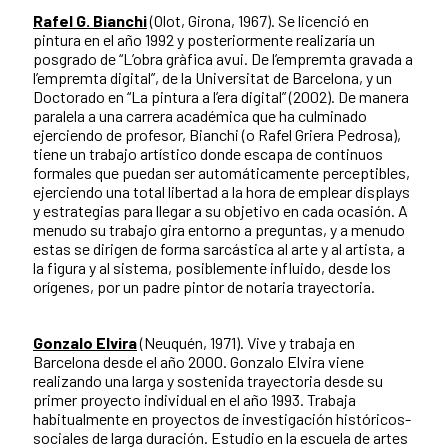
Rafel G. Bianchi
(Olot, Girona, 1967). Se licenció en
pintura en el año 1992 y posteriormente realizaría un
posgrado de “L’obra gràfica avui. De l’empremta gravada a
l’empremta digital”, de la Universitat de Barcelona, y un
Doctorado en “La pintura a l’era digital” (2002). De manera
paralela a una carrera académica que ha culminado
ejerciendo de profesor, Bianchi (o Rafel Griera Pedrosa),
tiene un trabajo artístico donde escapa de continuos
formales que puedan ser automáticamente perceptibles,
ejerciendo una total libertad a la hora de emplear displays
y estrategias para llegar a su objetivo en cada ocasión. A
menudo su trabajo gira entorno a preguntas, y a menudo
estas se dirigen de forma sarcástica al arte y al artista, a
la figura y al sistema, posiblemente influido, desde los
orígenes, por un padre pintor de notaria trayectoria.
Gonzalo Elvira
(Neuquén, 1971). Vive y trabaja en
Barcelona desde el año 2000. Gonzalo Elvira viene
realizando una larga y sostenida trayectoria desde su
primer proyecto individual en el año 1993. Trabaja
habitualmente en proyectos de investigación históricos-
sociales de larga duración. Estudio en la escuela de artes