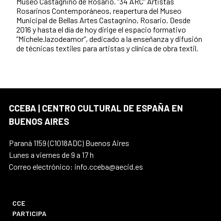
Museo Castagnino de Rosario. “34 ARC” Artistas
Rosarinos Contemporáneos, reapertura del Museo
Municipal de Bellas Artes Castagnino, Rosario. Desde
2016 y hasta el día de hoy dirige el espacio formativo
“Michele.lazodeamor”, dedicado a la enseñanza y difusión
de técnicas textiles para artistas y clínica de obra textil.
CCEBA | CENTRO CULTURAL DE ESPAÑA EN
BUENOS AIRES
Paraná 1159 (C1018ADC) Buenos Aires
Lunes a viernes de 9 a 17 h
Correo electrónico: info.cceba@aecid.es
CCE
PARTICIPA