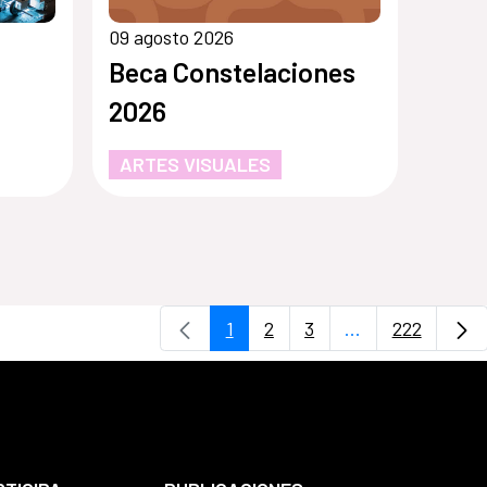
09 agosto 2026
Beca Constelaciones
2026
ARTES VISUALES
1
2
3
...
222
Página
Página
Página
Páginas interme
Página