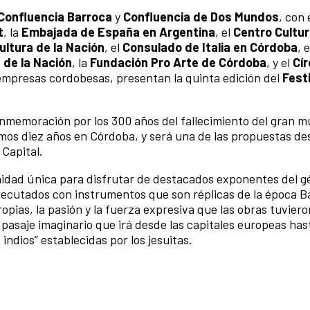
Confluencia Barroca
y
Confluencia de Dos Mundos
, con 
t
, la
Embajada de España en Argentina
, el
Centro Cultur
ultura de la Nación
, el
Consulado de Italia en Córdoba
, 
 de la Nación
, la
Fundación Pro Arte de Córdoba
, y el
Cír
 empresas cordobesas, presentan la quinta edición del
Fest
conmemoración por los 300 años del fallecimiento del gran m
ltimos diez años en Córdoba, y será una de las propuestas d
Capital.
idad única para disfrutar de destacados exponentes del g
 ejecutados con instrumentos que son réplicas de la época B
pias, la pasión y la fuerza expresiva que las obras tuvier
 pasaje imaginario que irá desde las capitales europeas has
indios” establecidas por los jesuitas.