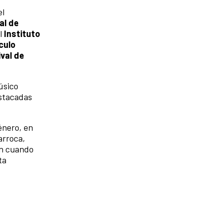
el
al de
el
Instituto
culo
ival de
úsico
estacadas
énero, en
arroca,
on cuando
ta