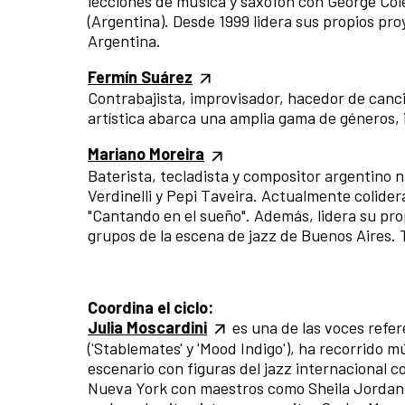
lecciones de música y saxofón con George Cole
(Argentina). Desde 1999 lidera sus propios pro
Argentina.
Fermín Suárez
Contrabajista, improvisador, hacedor de canci
artística abarca una amplia gama de géneros, 
Mariano Moreira
Baterista, tecladista y compositor argentino n
Verdinelli y Pepi Taveira. Actualmente colide
"Cantando en el sueño". Además, lidera su pro
grupos de la escena de jazz de Buenos Aires.
Coordina el ciclo:
Julia Moscardini
es una de las voces refer
('Stablemates' y 'Mood Indigo'), ha recorrido 
escenario con figuras del jazz internacional 
Nueva York con maestros como Sheila Jordan. 