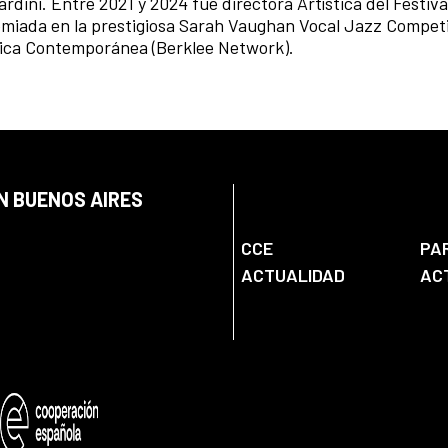
rdini. Entre 2021 y 2024 fue directora Artística del Festiva
emiada en la prestigiosa Sarah Vaughan Vocal Jazz Competi
sica Contemporánea (Berklee Network).
N BUENOS AIRES
CCE
PA
ACTUALIDAD
AC