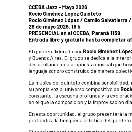
CCEBA Jazz - Mayo 2026
Rocío Giménez López Quinteto
Rocío Giménez López / Camilo Salvatierra /
28 de mayo 2026, 19 h
PRESENCIAL en el CCEBA, Paraná 1159
Entrada libre y gratuita hasta completar a
El quinteto liderado por
Rocío Giménez Lópe
y Buenos Aires. El grupo se dedica a la interp
desarrollando una propuesta musical que busca 
lenguaje sonoro construido de manera colecti
La música del quinteto combina sensibilidad, 
su propia voz al universo compositivo de
Rocí
constante, la escucha profunda y la exploraci
en el que la composición y la improvisación di
En esta oportunidad, el grupo presentará la 
profundiza la búsqueda artística del quinteto 
El concierto será una oportunidad para escuc