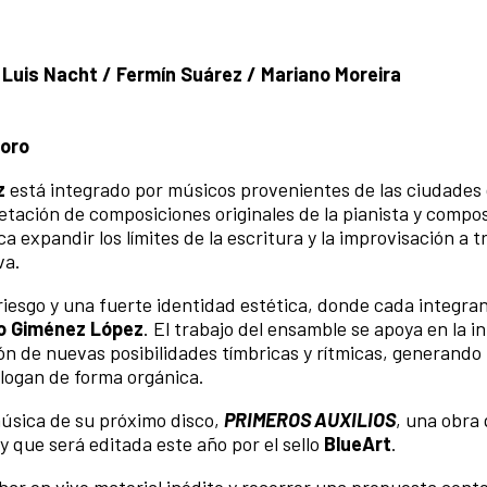
 Luis Nacht / Fermín Suárez / Mariano Moreira
foro
z
está integrado por músicos provenientes de las ciudades 
retación de composiciones originales de la pianista y compos
expandir los límites de la escritura y la improvisación a t
va.
riesgo y una fuerte identidad estética, donde cada integra
o Giménez López
. El trabajo del ensamble se apoya en la i
ón de nuevas posibilidades tímbricas y rítmicas, generando
alogan de forma orgánica.
música de su próximo disco,
PRIMEROS AUXILIOS
, una obra
y que será editada este año por el sello
BlueArt
.
har en vivo material inédito y recorrer una propuesta con