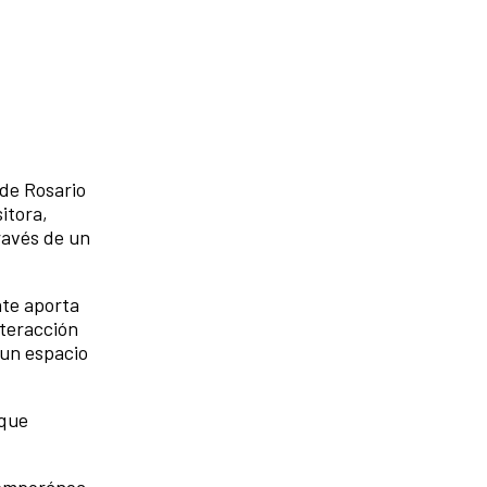
de Rosario
itora,
ravés de un
nte aporta
nteracción
 un espacio
 que
temporánea