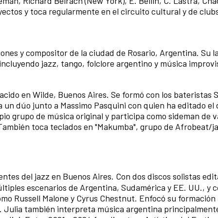
man, Richard Beirach (New York), E. Beilin, C. Lastra, Cha
yectos y toca regularmente en el circuito cultural y de club
ones y compositor de la ciudad de Rosario, Argentina. Su l
incluyendo jazz, tango, folclore argentino y música improvi
acido en Wilde, Buenos Aires. Se formó con los bateristas 
ra un dúo junto a Massimo Pasquini con quien ha editado el 
pio grupo de música original y participa como sideman de v
 También toca teclados en "Makumba", grupo de Afrobeat/j
entes del jazz en Buenos Aires. Con dos discos solistas edi
múltiples escenarios de Argentina, Sudamérica y EE. UU., y 
como Russell Malone y Cyrus Chestnut. Enfocó su formación 
Julia también interpreta música argentina principalmente