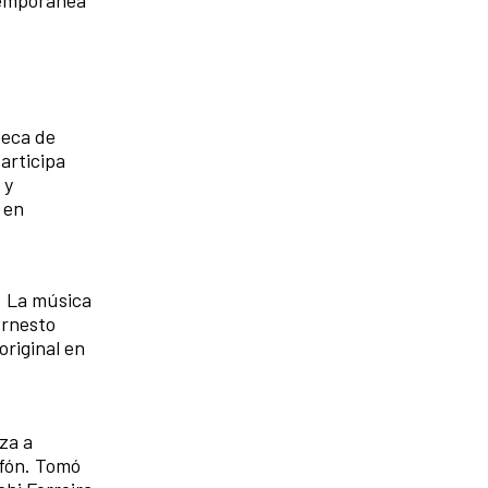
beca de
articipa
 y
 en
a. La música
Ernesto
original en
za a
ofón. Tomó