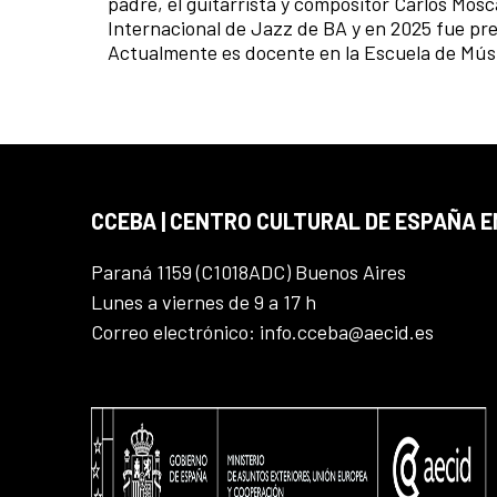
padre, el guitarrista y compositor Carlos Mosca
Internacional de Jazz de BA y en 2025 fue pr
Actualmente es docente en la Escuela de Mú
CCEBA | CENTRO CULTURAL DE ESPAÑA E
Paraná 1159 (C1018ADC) Buenos Aires
Lunes a viernes de 9 a 17 h
Correo electrónico: info.cceba@aecid.es