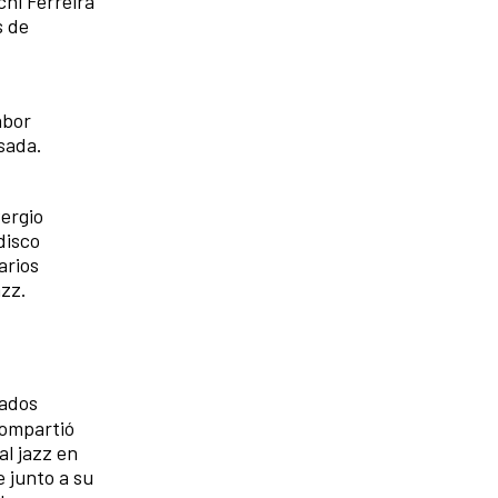
chi Ferreira
s de
abor
sada.
Sergio
disco
arios
azz.
tados
compartió
al jazz en
 junto a su