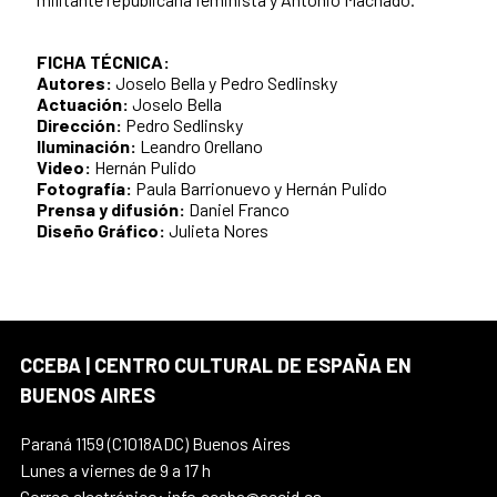
FICHA TÉCNICA:
Autores:
Joselo Bella y Pedro Sedlinsky
Actuación:
Joselo Bella
Dirección:
Pedro Sedlinsky
Iluminación:
Leandro Orellano
Video:
Hernán Pulido
Fotografía:
Paula Barrionuevo y Hernán Pulido
Prensa y difusión:
Daniel Franco
Diseño Gráfico:
Julieta Nores
CCEBA | CENTRO CULTURAL DE ESPAÑA EN
BUENOS AIRES
Paraná 1159 (C1018ADC) Buenos Aires
Lunes a viernes de 9 a 17 h
Correo electrónico: info.cceba@aecid.es