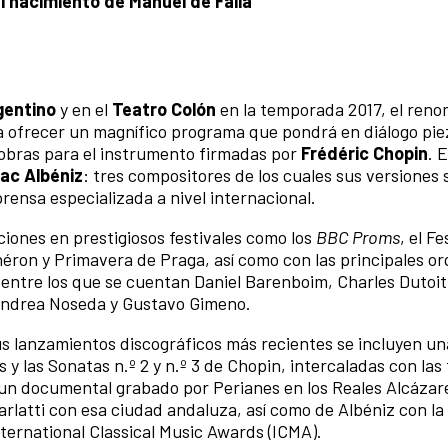
l nacimiento de Manuel de Falla
gentino
y en el
Teatro Colón
en la temporada 2017, el ren
 ofrecer un magnífico programa que pondrá en diálogo pie
obras para el instrumento firmadas por
Frédéric Chopin
. 
ac Albéniz
: tres compositores de los cuales sus versiones 
prensa especializada a nivel internacional.
iones en prestigiosos festivales como los
BBC Proms
, el Fe
héron y Primavera de Praga, así como con las principales or
 entre los que se cuentan Daniel Barenboim, Charles Dutoit
andrea Noseda y Gustavo Gimeno.
s lanzamientos discográficos más recientes se incluyen un
y las Sonatas n.º 2 y n.º 3 de Chopin, intercaladas con las 
 un documental grabado por Perianes en los Reales Alcázar
carlatti con esa ciudad andaluza, así como de Albéniz con l
ternational Classical Music Awards (ICMA).