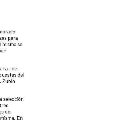
ombrado
zas para
El mismo se
son
stival de
questas del
, Zubin
a selección
tres
es de
a misma. En