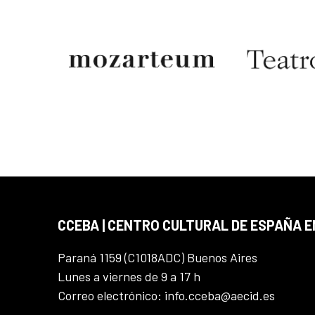
CCEBA | CENTRO CULTURAL DE ESPAÑA E
Paraná 1159 (C1018ADC) Buenos Aires
Lunes a viernes de 9 a 17 h
Correo electrónico: info.cceba@aecid.es