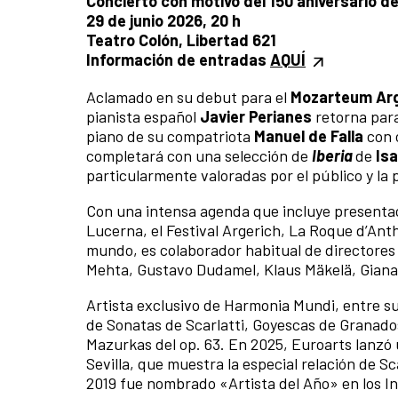
Concierto con motivo del 150 aniversario de
29 de junio 2026, 20 h
Teatro Colón, Libertad 621
Información de entradas
AQUÍ
Aclamado en su debut para el
Mozarteum Ar
pianista español
Javier Perianes
retorna para
piano de su compatriota
Manuel de Falla
con 
completará con una selección de
Iberia
de
Isa
particularmente valoradas por el público y la 
Con una intensa agenda que incluye presentac
Lucerna, el Festival Argerich, La Roque d’Ant
mundo, es colaborador habitual de directores
Mehta, Gustavo Dudamel, Klaus Mäkelä, Gian
Artista exclusivo de Harmonia Mundi, entre su
de Sonatas de Scarlatti, Goyescas de Granados 
Mazurkas del op. 63. En 2025, Euroarts lanzó
Sevilla, que muestra la especial relación de S
2019 fue nombrado «Artista del Año» en los In