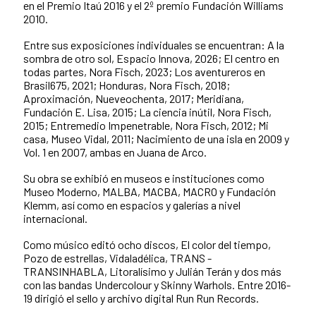
en el Premio Itaú 2016 y el 2º premio Fundación Williams
2010.
Entre sus exposiciones individuales se encuentran: A la
sombra de otro sol, Espacio Innova, 2026; El centro en
todas partes, Nora Fisch, 2023; Los aventureros en
Brasil675, 2021; Honduras, Nora Fisch, 2018;
Aproximación, Nueveochenta, 2017; Meridiana,
Fundación E. Lisa, 2015; La ciencia inútil, Nora Fisch,
2015; Entremedio Impenetrable, Nora Fisch, 2012; Mi
casa, Museo Vidal, 2011; Nacimiento de una isla en 2009 y
Vol. 1 en 2007, ambas en Juana de Arco.
Su obra se exhibió en museos e instituciones como
Museo Moderno, MALBA, MACBA, MACRO y Fundación
Klemm, así como en espacios y galerías a nivel
internacional.
Como músico editó ocho discos, El color del tiempo,
Pozo de estrellas, Vidaladélica, TRANS -
TRANSINHABLA, Litoralísimo y Julián Terán y dos más
con las bandas Undercolour y Skinny Warhols. Entre 2016-
19 dirigió el sello y archivo digital Run Run Records.