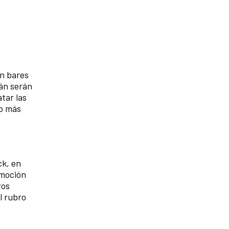
en bares
nán serán
tar las
no más
ck, en
Emoción
ros
l rubro