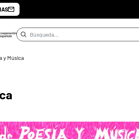
IAS
Barra de búsqueda
a y Música
ica