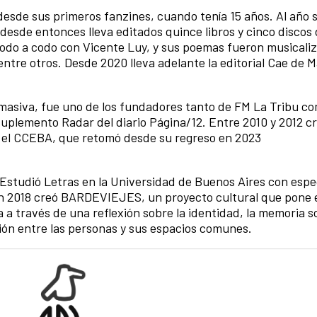
desde sus primeros fanzines, cuando tenía 15 años. Al año 
 desde entonces lleva editados quince libros y cinco discos 
odo a codo con Vicente Luy, y sus poemas fueron musicali
 entre otros. Desde 2020 lleva adelante la editorial Cae de 
 masiva, fue uno de los fundadores tanto de FM La Tribu co
suplemento Radar del diario Página/12. Entre 2010 y 2012 cr
en el CCEBA, que retomó desde su regreso en 2023
Estudió Letras en la Universidad de Buenos Aires con espe
n 2018 creó BARDEVIEJES, un proyecto cultural que pone e
 a través de una reflexión sobre la identidad, la memoria so
ación entre las personas y sus espacios comunes.