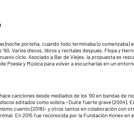
tras)noche porteña, cuando todo terminaba (o comenzaba) 
 ’90. Varios discos, libros y recitales después, Flopa y Her
nuevo ciclo. Asociado a Bar de Viejes, la propuesta es resca
 de Poesía y Música para volver a escucharlas en un entor
 hace canciones desde mediados de los ’90 en bandas de ro
 discos editados como solista –Dulce fuerte grave (2004), 
 mismo cuento (2018)– y otros tantos en colaboración con ot
Minimal. En 2015 fue reconocida por la Fundación Konex en e