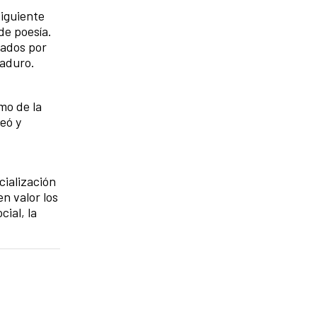
siguiente
de poesía.
zados por
Maduro.
mo de la
eó y
cialización
n valor los
cial, la