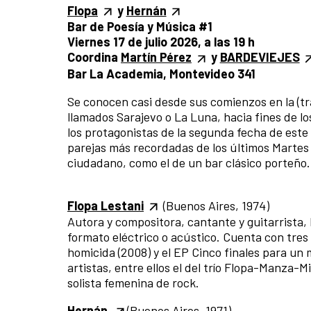
Flopa
y
Hernán
Bar de Poesía y Música #1
Viernes 17 de julio 2026, a las 19 h
Coordina
Martín Pérez
y
BARDEVIEJES
Bar La Academia, Montevideo 341
Se conocen casi desde sus comienzos en la (
llamados Sarajevo o La Luna, hacia fines de los
los protagonistas de la segunda fecha de este 
parejas más recordadas de los últimos Martes
ciudadano, como el de un bar clásico porteño.
Flopa Lestani
(Buenos Aires, 1974)
Autora y compositora, cantante y guitarrista,
formato eléctrico o acústico. Cuenta con tres
homicida (2008) y el EP Cinco finales para un
artistas, entre ellos el del trío Flopa-Manza-
solista femenina de rock.
Hernán
(Buenos Aires, 1971)