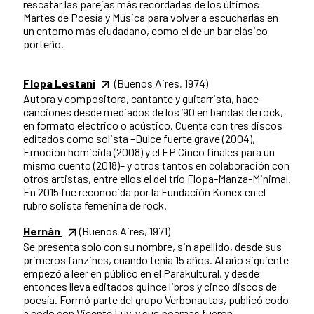
rescatar las parejas más recordadas de los últimos
Martes de Poesía y Música para volver a escucharlas en
un entorno más ciudadano, como el de un bar clásico
porteño.
Flopa Lestani
(Buenos Aires, 1974)
Autora y compositora, cantante y guitarrista, hace
canciones desde mediados de los ’90 en bandas de rock,
en formato eléctrico o acústico. Cuenta con tres discos
editados como solista –Dulce fuerte grave (2004),
Emoción homicida (2008) y el EP Cinco finales para un
mismo cuento (2018)– y otros tantos en colaboración con
otros artistas, entre ellos el del trío Flopa-Manza-Minimal.
En 2015 fue reconocida por la Fundación Konex en el
rubro solista femenina de rock.
Hernán
(Buenos Aires, 1971)
Se presenta solo con su nombre, sin apellido, desde sus
primeros fanzines, cuando tenía 15 años. Al año siguiente
empezó a leer en público en el Parakultural, y desde
entonces lleva editados quince libros y cinco discos de
poesía. Formó parte del grupo Verbonautas, publicó codo
a codo con Vicente Luy, y sus poemas fueron