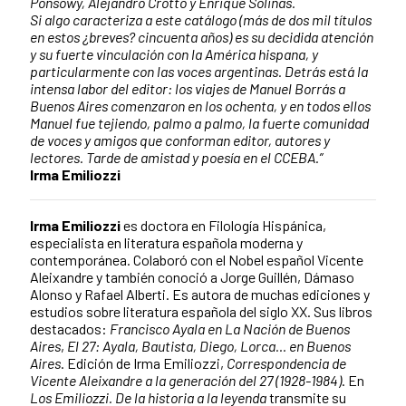
Ponsowy, Alejandro Crotto y Enrique Solinas.
Si algo caracteriza a este catálogo (más de dos mil títulos
en estos ¿breves? cincuenta años) es su decidida atención
y su fuerte vinculación con la América hispana, y
particularmente con las voces argentinas. Detrás está la
intensa labor del editor: los viajes de Manuel Borrás a
Buenos Aires comenzaron en los ochenta, y en todos ellos
Manuel fue tejiendo, palmo a palmo, la fuerte comunidad
de voces y amigos que conforman editor, autores y
lectores. Tarde de amistad y poesía en el CCEBA.”
Irma Emiliozzi
Irma Emiliozzi
es doctora en Filología Hispánica,
especialista en literatura española moderna y
contemporánea. Colaboró con el Nobel español Vicente
Aleixandre y también conoció a Jorge Guillén, Dámaso
Alonso y Rafael Alberti. Es autora de muchas ediciones y
estudios sobre literatura española del siglo XX. Sus libros
destacados:
Francisco Ayala en La Nación de Buenos
Aires
,
El 27: Ayala, Bautista, Diego, Lorca… en Buenos
Aires
. Edición de Irma Emiliozzi,
Correspondencia de
Vicente Aleixandre a la generación del 27
(1928-1984)
. En
Los Emiliozzi. De la historia a la leyenda
transmite su