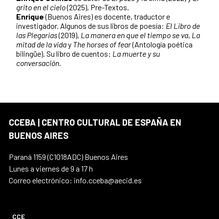
grito en el cielo
(2025), Pre-Textos.
Enrique
(Buenos Aires) es docente, traductor e
investigador. Algunos de sus libros de poesía:
El Libro de
las Plegarias
(2019),
La manera en que el tiempo se va
,
La
mitad de la vida
y
The horses of fear
(Antología poética
bilingüe). Su libro de cuentos:
La muerte y su
conversación
.
CCEBA | CENTRO CULTURAL DE ESPAÑA EN
BUENOS AIRES
Paraná 1159 (C1018ADC) Buenos Aires
Lunes a viernes de 9 a 17 h
Correo electrónico: info.cceba@aecid.es
CCE