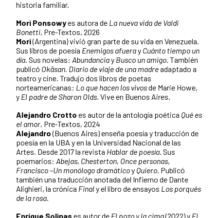
historia familiar.
Mori Ponsowy
es autora de
La nueva vida de Valdi
Bonetti
, Pre-Textos, 2026
Mori
(Argentina) vivió gran parte de su vida en Venezuela.
Sus libros de poesía
Enemigos afuera
y
Cuánto tiempo un
día
. Sus novelas:
Abundancia
y
Busco un amigo
. También
publicó
Okāsan. Diario de viaje de una madre
adaptado a
teatro y cine. Tradujo dos libros de poetas
norteamericanas:
Lo que hacen los vivos
de Marie Howe,
y
El padre de Sharon Olds
. Vive en Buenos Aires.
Alejandro Crotto
es autor de la antología poética
Qué es
el amor
, Pre-Textos, 2024
Alejandro
(Buenos Aires) enseña poesía y traducción de
poesía en la UBA y en la Universidad Nacional de las
Artes. Desde 2017 la revista
Hablar de poesía
. Sus
poemarios:
Abejas
,
Chesterton
,
Once personas
,
Francisco –Un monólogo dramático
y
Quiero
. Publicó
también una traducción anotada del Infierno de Dante
Alighieri, la crónica
Final
y el libro de ensayos
Los porqués
de la rosa
.
Enrique Solinas
es autor de
El pozo y la cima
(2022) y
El