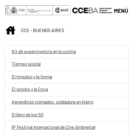
Saltar al contenido principal
MENÚ
INICIO
CCE - BUENOS AIRES
Kit de supervivencia en la cocina
Tiempo postal
El impulso y la forma
El pincho y la Coca
Aprendices nómades: soldadura en hierro
El libro de los 50
8º Festival Internacional de Cine Ambiental