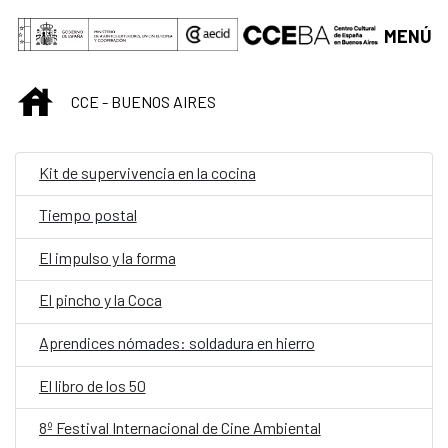
Saltar al contenido principal
MENÚ
INICIO
CCE - BUENOS AIRES
Kit de supervivencia en la cocina
Tiempo postal
El impulso y la forma
El pincho y la Coca
Aprendices nómades: soldadura en hierro
El libro de los 50
8º Festival Internacional de Cine Ambiental