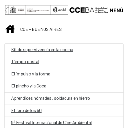
Saltar al contenido principal
MENÚ
INICIO
CCE - BUENOS AIRES
Kit de supervivencia en la cocina
Tiempo postal
El impulso y la forma
El pincho y la Coca
Aprendices nómades: soldadura en hierro
El libro de los 50
8º Festival Internacional de Cine Ambiental