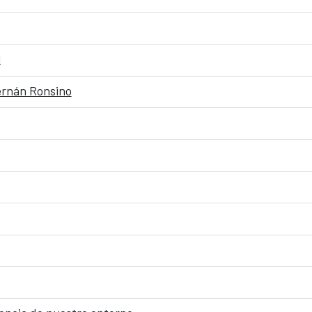
l
ernán Ronsino