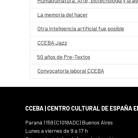
Humaquinatura. Arte, biotecnología y la a
La memoria del hacer
Otra inteligencia artificial fue posible
CCEBA Jazz
50 años de Pre-Textos
Convocatoria laboral CCEBA
CCEBA | CENTRO CULTURAL DE ESPAÑA E
Paraná 1159 (C1018ADC) Buenos Aires
Lunes a viernes de 9 a 17 h