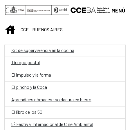
Saltar al contenido principal
MENÚ
INICIO
CCE - BUENOS AIRES
Kit de supervivencia en la cocina
Tiempo postal
El impulso y la forma
El pincho y la Coca
Aprendices nómades: soldadura en hierro
El libro de los 50
8º Festival Internacional de Cine Ambiental