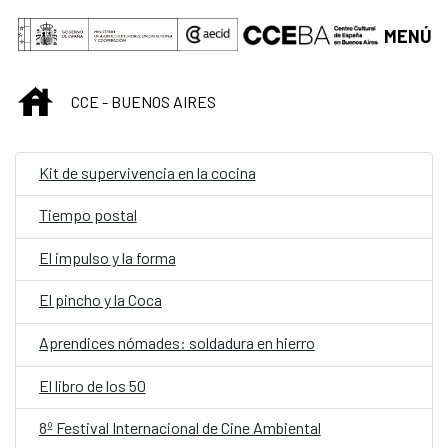
Saltar al contenido principal
MENÚ
INICIO
CCE - BUENOS AIRES
Kit de supervivencia en la cocina
Tiempo postal
El impulso y la forma
El pincho y la Coca
Aprendices nómades: soldadura en hierro
El libro de los 50
8º Festival Internacional de Cine Ambiental