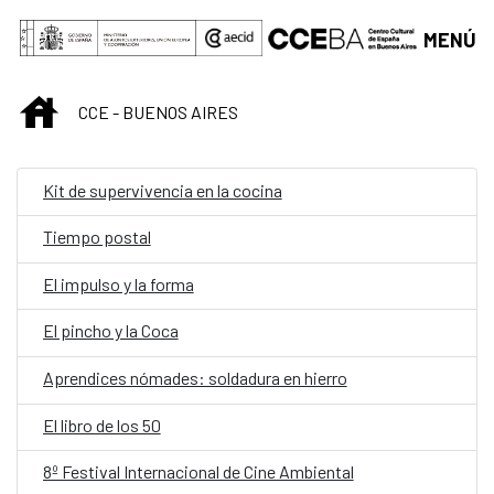
Saltar al contenido principal
MENÚ
INICIO
CCE - BUENOS AIRES
Kit de supervivencia en la cocina
Tiempo postal
El impulso y la forma
El pincho y la Coca
Aprendices nómades: soldadura en hierro
El libro de los 50
8º Festival Internacional de Cine Ambiental