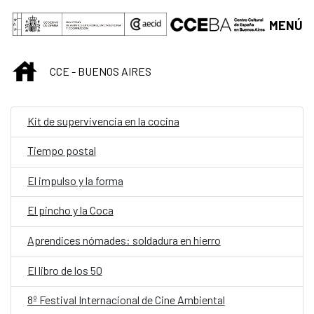
Saltar al contenido principal
MENÚ
INICIO
CCE - BUENOS AIRES
Kit de supervivencia en la cocina
Tiempo postal
El impulso y la forma
El pincho y la Coca
Aprendices nómades: soldadura en hierro
El libro de los 50
8º Festival Internacional de Cine Ambiental