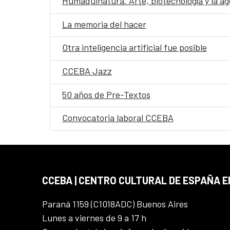
Humaquinatura. Arte, biotecnología y la a
La memoria del hacer
Otra inteligencia artificial fue posible
CCEBA Jazz
50 años de Pre-Textos
Convocatoria laboral CCEBA
CCEBA | CENTRO CULTURAL DE ESPAÑA E
Paraná 1159 (C1018ADC) Buenos Aires
Lunes a viernes de 9 a 17 h