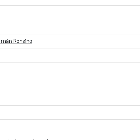
l
ernán Ronsino