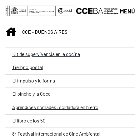
Saltar al contenido principal
MENÚ
INICIO
CCE - BUENOS AIRES
Kit de supervivencia en la cocina
Tiempo postal
El impulso y la forma
El pincho y la Coca
Aprendices nómades: soldadura en hierro
El libro de los 50
8º Festival Internacional de Cine Ambiental