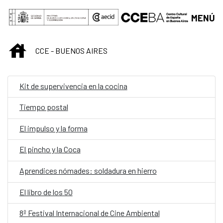
Saltar al contenido principal
MENÚ
INICIO
CCE - BUENOS AIRES
Kit de supervivencia en la cocina
Tiempo postal
El impulso y la forma
El pincho y la Coca
Aprendices nómades: soldadura en hierro
El libro de los 50
8º Festival Internacional de Cine Ambiental