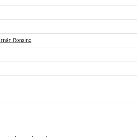
l
ernán Ronsino