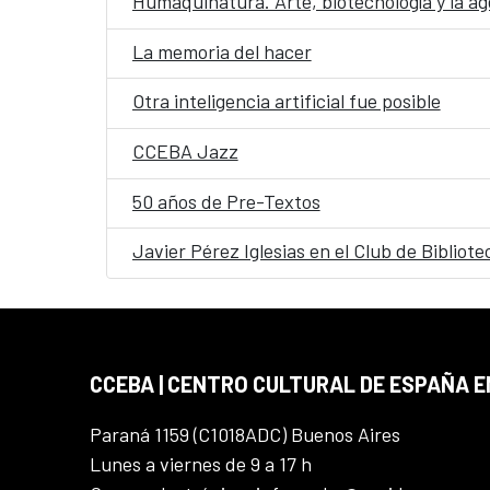
Humaquinatura. Arte, biotecnología y la a
La memoria del hacer
Otra inteligencia artificial fue posible
CCEBA Jazz
50 años de Pre-Textos
Javier Pérez Iglesias en el Club de Bibliote
CCEBA | CENTRO CULTURAL DE ESPAÑA E
Paraná 1159 (C1018ADC) Buenos Aires
Lunes a viernes de 9 a 17 h