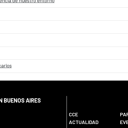
gencia de nuestro entorno
carios
N BUENOS AIRES
CCE
PA
ACTUALIDAD
EV