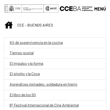
Saltar al contenido principal
MENÚ
INICIO
CCE - BUENOS AIRES
Kit de supervivencia en la cocina
Tiempo postal
El impulso y la forma
El pincho y la Coca
Aprendices nómades: soldadura en hierro
El libro de los 50
8º Festival Internacional de Cine Ambiental