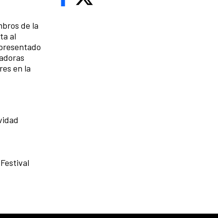
mbros de la
ta al
l presentado
zadoras
res en la
vidad
Festival