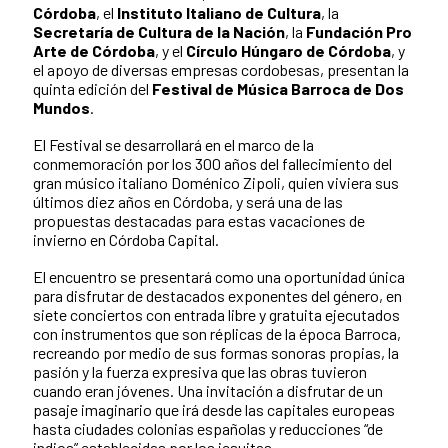
Córdoba
, el
Instituto Italiano de Cultura
, la
Secretaría de Cultura de la Nación
, la
Fundación Pro
Arte de Córdoba
, y el
Círculo Húngaro de Córdoba
, y
el apoyo de diversas empresas cordobesas, presentan la
quinta edición del
Festival de Música Barroca de Dos
Mundos
.
El Festival se desarrollará en el marco de la
conmemoración por los 300 años del fallecimiento del
gran músico italiano Doménico Zipoli, quien viviera sus
últimos diez años en Córdoba, y será una de las
propuestas destacadas para estas vacaciones de
invierno en Córdoba Capital.
El encuentro se presentará como una oportunidad única
para disfrutar de destacados exponentes del género, en
siete conciertos con entrada libre y gratuita ejecutados
con instrumentos que son réplicas de la época Barroca,
recreando por medio de sus formas sonoras propias, la
pasión y la fuerza expresiva que las obras tuvieron
cuando eran jóvenes. Una invitación a disfrutar de un
pasaje imaginario que irá desde las capitales europeas
hasta ciudades colonias españolas y reducciones “de
indios” establecidas por los jesuitas.