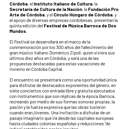
Córdoba
, el
Instituto Italiano de Cultura
, la
Secretaría de Cultura de la Nación
, la
Fundación Pro
Arte de Córdoba
, y el
Círculo Húngaro de Córdoba
, y
el apoyo de diversas empresas cordobesas, presentan la
quinta edición del
Festival de Música Barroca de Dos
Mundos
.
El Festival se desarrollará en el marco de la
conmemoración por los 300 años del fallecimiento del
gran músico italiano Doménico Zipoli, quien viviera sus
últimos diez años en Córdoba, y será una de las
propuestas destacadas para estas vacaciones de
invierno en Córdoba Capital.
El encuentro se presentará como una oportunidad única
para disfrutar de destacados exponentes del género, en
siete conciertos con entrada libre y gratuita ejecutados
con instrumentos que son réplicas de la época Barroca,
recreando por medio de sus formas sonoras propias, la
pasión y la fuerza expresiva que las obras tuvieron
cuando eran jóvenes. Una invitación a disfrutar de un
pasaje imaginario que irá desde las capitales europeas
hasta ciudades colonias españolas y reducciones “de
indios” establecidas por los jesuitas.