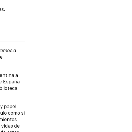
as.
iremos a
de
entina a
de España
blioteca
 y papel
ulo como si
imientos
s vidas de
 de estas