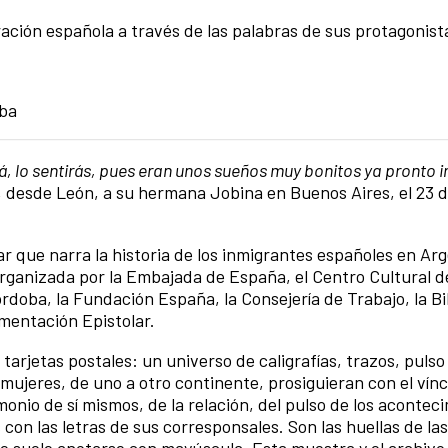
gración española a través de las palabras de sus protagonist
oba
, lo sentirás, pues eran unos sueños muy bonitos ya pronto 
, desde León, a su hermana Jobina en Buenos Aires, el 23 
r que narra la historia de los inmigrantes españoles en Arg
 Organizada por la Embajada de España, el Centro Cultural 
rdoba, la Fundación España, la Consejería de Trabajo, la Bi
mentación Epistolar.
tarjetas postales: un universo de caligrafías, trazos, pulso
ujeres, de uno a otro continente, prosiguieran con el vínc
monio de sí mismos, de la relación, del pulso de los acontec
 con las letras de sus corresponsales. Son las huellas de la
e suele anotarse con mayúscula. Esta muestra y el archivo