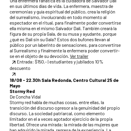
Una enfermera fanática es la cuidadora de Salvador Dalí
en sus últimos días de vida. La enfermera, maestra de
ceremonias y guía espiritual del público, crea la religión
del surrealismo, involucrando en todo momento al
espectador en el ritual, para finalmente poder convertirse
ella misma en el mismo Salvador Dalí. También creará la
figura de su propia Gala, de su musa y ayudante, porque
¿qué es Dalí sin su Gala? Estos dos bufones llevan al
público por un laberinto de sensaciones, para convertirse
al Surrealismo y finalmente la enfermera poder convertir-
se en el objeto de su devoción.
Ver trailer
Entrada: $150.- | estudiantes y jubilados 10%
descuento
18/08 - 22.30h Sala Redonda, Centro Cultural 25 de
Mayo
Stormy Red
De Concha Vidal
Stormy red habla de muchas cosas, entre ellas, la
transición del discurso opresor a la genuinidad del propio
discurso. La sociedad patriarcal, como elemento
limitador en el a veces agotador ejercicio de la propia
libertad. Ofrece una mirada: la mirada de las mujeres que
han adquirido la mirada, regresa de la experiencia. La