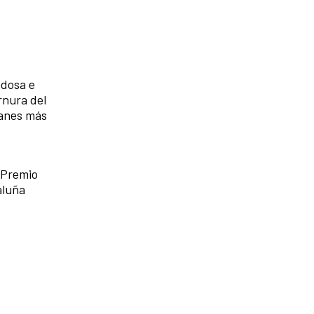
adosa e
ernura del
lanes más
d
 Premio
aluña