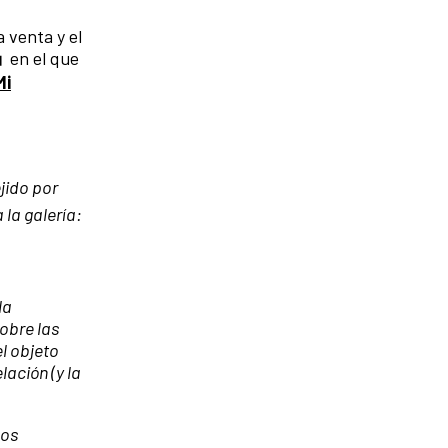
 venta y el
en el que
Mi
jido por
 la galería:
la
obre las
l objeto
lación (y la
los