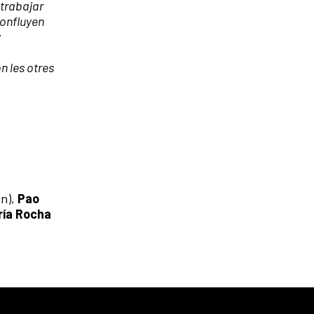
 trabajar
confluyen
y
n les otres
n),
Pao
ría Rocha