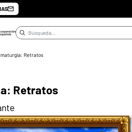
IAS
Barra de búsqueda
amaturgia: Retratos
ia: Retratos
ante