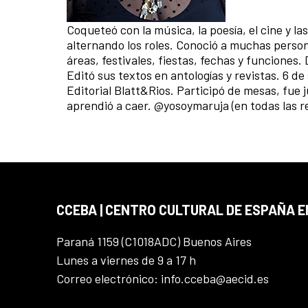
Coqueteó con la música, la poesía, el cine y l
alternando los roles. Conoció a muchas persona
áreas, festivales, fiestas, fechas y funciones.
Editó sus textos en antologías y revistas. 6 de
Editorial Blatt&Rios. Participó de mesas, fue 
aprendió a caer. @yosoymaruja (en todas las r
CCEBA | CENTRO CULTURAL DE ESPAÑA E
Paraná 1159 (C1018ADC) Buenos Aires
Lunes a viernes de 9 a 17 h
Correo electrónico: info.cceba@aecid.es