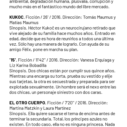
ambiental, degradación humana, plusvalía, corrupción y
mucho más en el fantástico mundo del libre mercado.
KUKOC.
Ficción / 26' / 2016. Dirección: Tomás Maumus y
Matías Maumus
Sinopsis. Héctor Kukoč es un neurocirujano retirado que
vive alejado de su familia hace muchos años. Entrado en
edad, decide que es hora de reunirlos a todos una última
vez. Sólo hay una manera de lograrlo. Con ayuda de su
amigo Félix, pone en marcha su plan.
'15'.
Ficción / 11'42'' / 2016. Dirección: Vanesa Erquiaga y
Liz Karina Bobadilla
Sinopsis. Dos chicas están por cumplir sus quince años.
Mientras una encarga su torta, prueba su vestido y elije
sus tarjetas, la otra es secuestrada y preparada para ser
explotada sexualmente. Un hombre será el nexo entre las
dos chicas, un personaje siniestro con dos caras.
EL OTRO CUERPO.
Ficción / 7'20'' / 2016. Dirección:
Martina Matzkin y Laura Martínez
Sinopsis. Ella quiere sacarse el tema de encima antes de
terminar la secundaria. Total, los príncipes azules no
existen. En todo caso, ella no es ninguna princesa. Nada