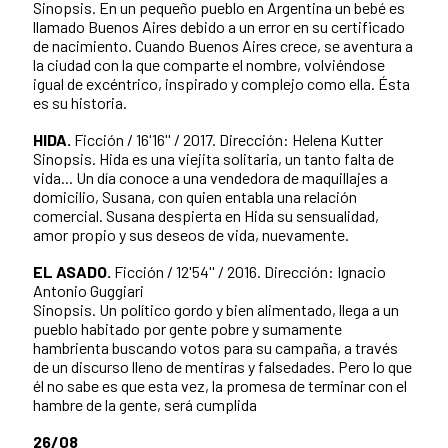
Sinopsis. En un pequeño pueblo en Argentina un bebé es
llamado Buenos Aires debido a un error en su certificado
de nacimiento. Cuando Buenos Aires crece, se aventura a
la ciudad con la que comparte el nombre, volviéndose
igual de excéntrico, inspirado y complejo como ella. Ésta
es su historia.
HIDA.
Ficción / 16'16'' / 2017. Dirección: Helena Kutter
Sinopsis. Hida es una viejita solitaria, un tanto falta de
vida... Un día conoce a una vendedora de maquillajes a
domicilio, Susana, con quien entabla una relación
comercial. Susana despierta en Hida su sensualidad,
amor propio y sus deseos de vida, nuevamente.
EL ASADO.
Ficción / 12'54'' / 2016. Dirección: Ignacio
Antonio Guggiari
Sinopsis. Un político gordo y bien alimentado, llega a un
pueblo habitado por gente pobre y sumamente
hambrienta buscando votos para su campaña, a través
de un discurso lleno de mentiras y falsedades. Pero lo que
él no sabe es que esta vez, la promesa de terminar con el
hambre de la gente, será cumplida
26/08