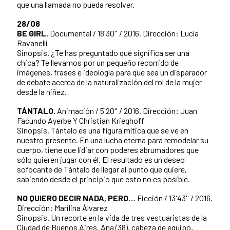
que una llamada no pueda resolver.
28/08
BE GIRL.
Documental / 18'30'' / 2016. Dirección: Lucía
Ravanelli
Sinopsis. ¿Te has preguntado qué significa ser una
chica? Te llevamos por un pequeño recorrido de
imágenes, frases e ideología para que sea un disparador
de debate acerca de la naturalización del rol de la mujer
desde la niñez.
TÁNTALO.
Animación / 5'20'' / 2016. Dirección: Juan
Facundo Ayerbe Y Christian Krieghoff
Sinopsis. Tántalo es una figura mítica que se ve en
nuestro presente. En una lucha eterna para remodelar su
cuerpo, tiene que lidiar con poderes abrumadores que
sólo quieren jugar con él. El resultado es un deseo
sofocante de Tántalo de llegar al punto que quiere,
sabiendo desde el principio que esto no es posible.
NO QUIERO DECIR NADA, PERO…
Ficción / 13'43'' / 2016.
Dirección: Marilina Álvarez
Sinopsis. Un recorte en la vida de tres vestuaristas de la
Ciudad de Buenos Aires. Ana (38), cabeza de equipo,