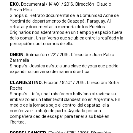
EKO.
Documental / 14'40'' / 2016. Dirección: Claudio
Servín Ríos
Sinopsis. Retrato documental de la Comunidad Aché de
Ypetimí del departamento de Caazapá, Paraguay. Al
retratar y documentar la memoria de los Pueblos
Originarios nos adentramos en un tiempo y espacio fuera
de lo común. Un universo que se ubica entre la realidad y la
percepción que tenemos de ella.
ONION.
Animación / 22' / 2016. Dirección: Juan Pablo
Zaramella
Sinopsis. Jessica asiste a una clase de yoga que podría
expandir su universo de manera drástica.
CLANDESTINO.
Ficción / 9'30'' / 2016. Dirección: Sofía
Rocha
Sinopsis. Lidia, una trabajadora boliviana atraviesa su
embarazo en un taller textil clandestino en Argentina. En
medio de la jornada bajo el control del capataz, ella
comienza el trabajo de parto. Ayudada por una
compañera decide escapar para tener a su bebé en
libertad.
DOPPELGANGER.
Ficción / 6'25'' / 2016. Dirección: