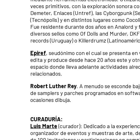
veces primitivos, con la exploración sonora c
Demeter, Enlaces (Untref), las Cyborgpunk (Se
(Tecnópolis) y en distintos lugares como Coco
Fue residente durante dos años en Analord y f
diversos sellos como Of Dolls and Murder, DKF
records (Uruguay) o Killerdrumz (Latinoaméric
Epiref
, seudónimo con el cual se presenta en
edita y produce desde hace 20 años este y otr
espacio donde lleva adelante actividades alre
relacionados.
Robert Luther Rey
. A menudo se esconde bajo
de samplers y parches programados en software
ocasiones dibuja.
CURADURÍA:
Luis Marte
(curador): Dedicado a la experienc
organizador de eventos y muestras de arte, des
de 100 invitaciones y participaciones en compi