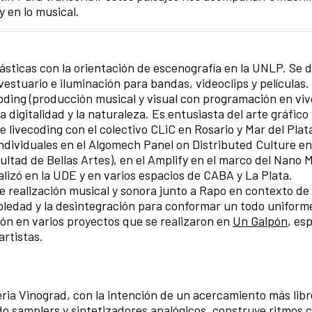
y en lo musical.
lásticas con la orientación de escenografía en la UNLP. Se
vestuario e iluminación para bandas, videoclips y películas.
oding (producción musical y visual con programación en viv
 digitalidad y la naturaleza. Es entusiasta del arte gráfico y
 livecoding con el colectivo CLiC en Rosario y Mar del Plata
dividuales en el Algomech Panel on Distributed Culture en 
ltad de Bellas Artes), en el Amplify en el marco del Nano M
lizó en la UDE y en varios espacios de CABA y La Plata.
ce realización musical y sonora junto a Rapo en contexto de
 soledad y la desintegración para conformar un todo uniform
ón en varios proyectos que se realizaron en
Un Galpón
, es
artistas.
ia Vinograd, con la intención de un acercamiento más libr
o samplers y sintetizadores analógicos, construye ritmos c