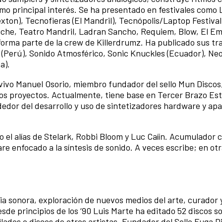
omo principal interés. Se ha presentado en festivales como
xton), Tecnofieras (El Mandril), Tecnópolis/Laptop Festival
liche, Teatro Mandril, Ladran Sancho, Requiem, Blow, El E
orma parte de la crew de Killerdrumz. Ha publicado sus tr
 (Perú), Sonido Atmosférico, Sonic Knuckles (Ecuador), Neo
a).
 vivo Manuel Osorio, miembro fundador del sello Mun Disco
os proyectos. Actualmente, tiene base en Tercer Brazo Estu
dedor del desarrollo y uso de sintetizadores hardware y ap
 el alías de Stelark, Robbi Bloom y Luc Caíín. Acumulador 
 enfocado a la síntesis de sonido. A veces escribe; en ot
ia sonora, exploración de nuevos medios del arte, curador 
de principios de los ‘90 Luis Marte ha editado 52 discos so
lados o discos de otros artistas. Fundador del Sello Fuga D