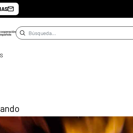
IAS
Barra de búsqueda
IS
rando