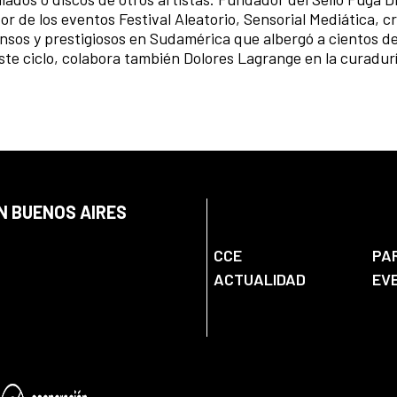
or de los eventos Festival Aleatorio, Sensorial Mediática, c
sos y prestigiosos en Sudamérica que albergó a cientos de
este ciclo, colabora también Dolores Lagrange en la curadur
N BUENOS AIRES
CCE
PA
ACTUALIDAD
EV