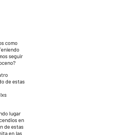
mos como
 Teniendo
mos seguir
loceno?
atro
do de estas
lxs
ndo lugar
ncendios en
ón de estas
ita en las