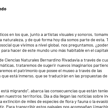
ndo
ticos en los que, junto a artistas visuales y sonoros, toma
la naturaleza, y de qué forma hoy día somos parte de esta.
cosocial que vivimos a nivel global, nos preguntamos, ¿pode
 para hacer de este mundo uno más habitable en el capita
e Ciencias Naturales Bernardino Rivadavia a través de cu
áticas, trataremos de sugerir nuevos imaginarios partien
aremos el patrimonio que posee el museo a través de las
s que está inmerso, que se traducirán en las propuestas de 
d está migrando”, abarca las consecuencias que están tenie
 nuestros territorios. Día a día llegan las noticias sobre i
extinción de miles de especies de flora y fauna o la evasi
ir. Para transcribir estos paisajes nos acompañan Umachin