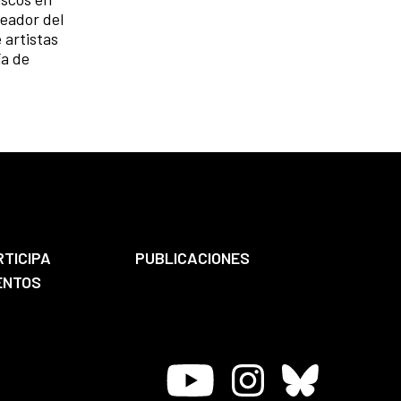
reador del
 artistas
ía de
RTICIPA
PUBLICACIONES
ENTOS
Youtube
Instagram
Bluesky