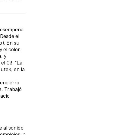
 desempeña
 Desde el
o). En su
 el color.
, y
el C3, “La
utek, en la
 encierro
e. Trabajó
pacio
e al sonido
omplejos, a