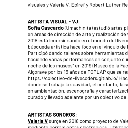
visuales y Valeria V, Epiref y Robert Luther Re
ARTISTA VISUAL - VJ:
Sofía Cascardo
(Umachinita) estudió artes p
en áreas de dirección de arte y realización de 
2018 está incursionando en el mundo del livec
búsqueda artística hace foco en el vínculo de la
Participó dando talleres sobre herramientas de
haciendo varias performances en conjunto e in
noche de los museos“ en 2019 (Museo de la Facu
Algorave por los 15 años de TOPLAP que se rea
https://colectivo-de-livecoders.gitlab.io/ Ha
donde se trabaja la suavidad, el contacto, la
en ambientación, escenografía y caracterizaci
curado y llevado adelante por un colectivo de 
ARTISTAS SONOROS:
Valeria V
surge en 2018 como proyecto de Valer
mediante herramientas electrónicas. Utilizand