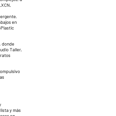
 LXCN,
mergente.
abajos en
Plastic
s, donde
dio Taller,
aratos
compulsivo
ras
y
lista y más
iscos en